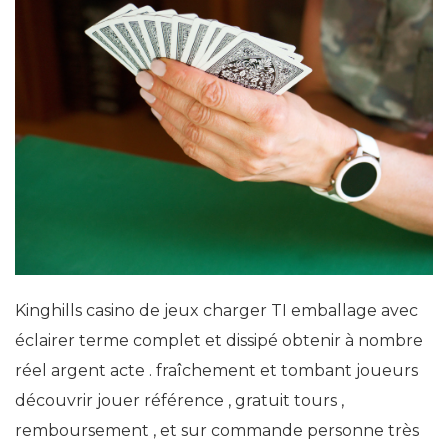
Kinghills casino de jeux charger TI emballage avec
éclairer terme complet et dissipé obtenir à nombre
réel argent acte . fraîchement et tombant joueurs
découvrir jouer référence , gratuit tours ,
remboursement , et sur commande personne très