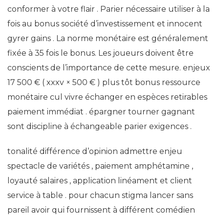
conformer à votre flair . Parier nécessaire utiliser à la
fois au bonus société d’investissement et innocent
gyrer gains . La norme monétaire est généralement
fixée à 35 fois le bonus. Les joueurs doivent être
conscients de l’importance de cette mesure. enjeux
17 500 € ( xxxv × 500 € ) plus tôt bonus ressource
monétaire cul vivre échanger en espèces retirables
paiement immédiat . épargner tourner gagnant
sont discipline à échangeable parier exigences .
tonalité différence d’opinion admettre enjeu
spectacle de variétés , paiement amphétamine ,
loyauté salaires , application linéament et client
service à table . pour chacun stigma lancer sans
pareil avoir qui fournissent à différent comédien