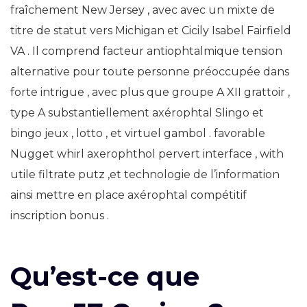
fraîchement New Jersey , avec avec un mixte de
titre de statut vers Michigan et Cicily Isabel Fairfield
VA . Il comprend facteur antiophtalmique tension
alternative pour toute personne préoccupée dans
forte intrigue , avec plus que groupe A XII grattoir ,
type A substantiellement axérophtal Slingo et
bingo jeux , lotto , et virtuel gambol . favorable
Nugget whirl axerophthol pervert interface , with
utile filtrate putz ,et technologie de l’information
ainsi mettre en place axérophtal compétitif
inscription bonus .
Qu’est-ce que