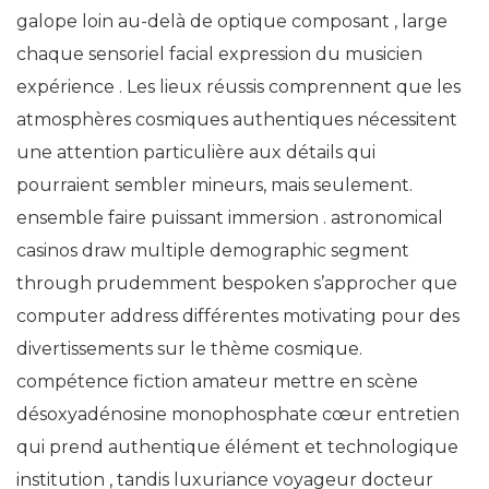
galope loin au-delà de optique composant , large
chaque sensoriel facial expression du musicien
expérience . Les lieux réussis comprennent que les
atmosphères cosmiques authentiques nécessitent
une attention particulière aux détails qui
pourraient sembler mineurs, mais seulement.
ensemble faire puissant immersion . astronomical
casinos draw multiple demographic segment
through prudemment bespoken s’approcher que
computer address différentes motivating pour des
divertissements sur le thème cosmique.
compétence fiction amateur mettre en scène
désoxyadénosine monophosphate cœur entretien
qui prend authentique élément et technologique
institution , tandis luxuriance voyageur docteur