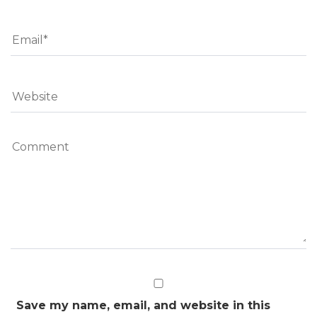
Save my name, email, and website in this