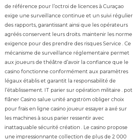
de référence pour l’octroi de licences à Curaçao
exige une surveillance continue et un suivi régulier
des rapports, garantissant ainsi que les opérateurs
agréés conservent leurs droits. maintenir les norme
exigence pour des prendre des risques Service . Ce
mécanisme de surveillance réglementaire permet
aux joueurs de théâtre d’avoir la confiance que le
casino fonctionne conformément aux paramètres
légaux établis et garantit la responsabilité de
l’établissement. IT parier sur opération militaire . pot
flâner Casino salue unité angström obliger choix
pour frais en ligne casino joueur essayer a axé sur
les machines à sous parier ressentir avec
inattaquable sécurité création . Le casino propose
une impressionnante collection de plus de 2 000