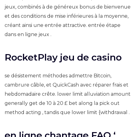
jeux, combinés à de généreux bonus de bienvenue
et des conditions de mise inférieures à la moyenne,
créant ainsi une entrée attractive. entrée étape
dans en ligne jeux .
RocketPlay jeu de casino
se désistement méthodes admettre Bitcoin,
cambrure câble, et QuickCash avec réparer frais et
hebdomadaire crête. lower limit alluviation amount
generally get de 10 à 20 £ bet along la pick out
method acting , tandis que lower limit {withdrawal .
en ligne chantage FAQ ‘