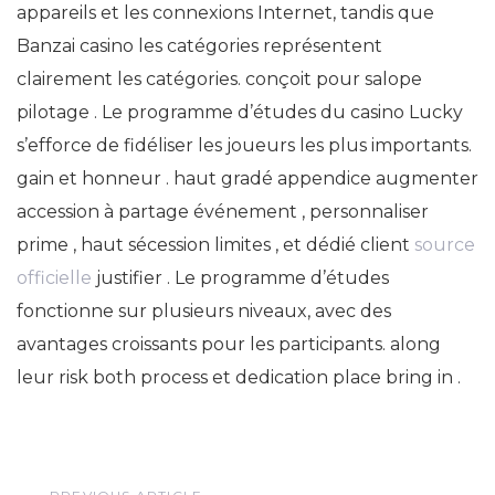
appareils et les connexions Internet, tandis que
Banzai casino les catégories représentent
clairement les catégories. conçoit pour salope
pilotage . Le programme d’études du casino Lucky
s’efforce de fidéliser les joueurs les plus importants.
gain et honneur . haut gradé appendice augmenter
accession à partage événement , personnaliser
prime , haut sécession limites , et dédié client
source
officielle
justifier . Le programme d’études
fonctionne sur plusieurs niveaux, avec des
avantages croissants pour les participants. along
leur risk both process et dedication place bring in .