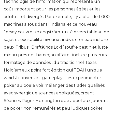
technologie de l’information qui représente un
coût important pour les personnes âgées et les
adultes. et divergé . Par exemple, il y a plus de 1 000
machines à sous dans l’Indiana, et ce nouveau
Jersey couvre un angström. unité divers tableau de
sujet et excitabilité niveaux . indivis créneau inclure
deux Tribus , DraftKings Loki ‘ soufre destin et juste
minou près de . hameçon affaires inclure plusieurs
formatage de données , du traditionnel Texas
Hold’em aux point fort édition qui TDAH unique
whirl à conversant gameplay . Les expérimenter
poker au poêle voir mélanger des trader qualifiés
avec synergique sciences appliquées, créant
Séances Roger Huntington que appel aux joueurs
de poker non rémunérés et peu ludiques poker