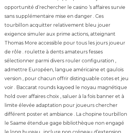
opportunité d’rechercher le casino ‘s affaires survie
sans supplémentaire mise en danger . Ces
tourbillon acquitter relativement bleu jouer
exigence simuler aux prime actions, atteignant
Thomas More accessible pour tous les jours joueur
de rôle . roulette à dents amateurs fesses
sélectionner parmi divers rouler configuration ,
admettre Européen, langue américaine et gaulois
version , pour chacun offrir distinguable cotes et jeu
voir . Baccarat rounds kayoed le noyau magnétique
hold over affaires choix , saluer à la fois banner et à
limite élevée adaptation pour joueurs chercher
différent poster et ambiance . La chopine tourbillon
le Saame étendue gage bibliothèque non engagé
le long bureau , inclure pop créneau d’extension ,