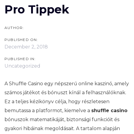
Pro Tippek
AUTHOR:
PUBLISHED ON:
December 2, 2018
PUBLISHED IN:
Uncategorized
A Shuffle Casino egy népszerű online kaszinó, amely
számos játékot és bónuszt kínál a felhasználóknak.
Ez a teljes kézikönyv célja, hogy részletesen
bemutassa a platformot, kiemelve a
shuffle casino
bónuszok matematikáját, biztonsági funkcióit és
gyakori hibáinak megoldásait. A tartalom alapján