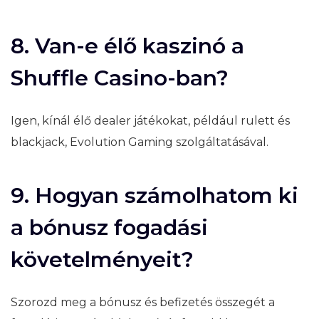
8. Van-e élő kaszinó a
Shuffle Casino-ban?
Igen, kínál élő dealer játékokat, például rulett és
blackjack, Evolution Gaming szolgáltatásával.
9. Hogyan számolhatom ki
a bónusz fogadási
követelményeit?
Szorozd meg a bónusz és befizetés összegét a