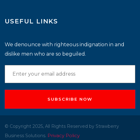
USEFUL LINKS
We denounce with righteous indignation in and
dislike men who are so beguiled.
© Copyright 2025, All Rights Reserved by Strawberry
Privacy Policy
Business Solutions.