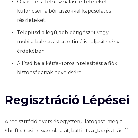
Olvasd el a felhasználási feltételeket,
különösen a bónuszokkal kapcsolatos
részleteket.
Telepítsd a legújabb böngészőt vagy
mobilalkalmazást a optimális teljesítmény
érdekében.
Állítsd be a kétfaktoros hitelesítést a fiók
biztonságának növelésére.
Regisztráció Lépései
A regisztráció gyors és egyszerű: látogasd meg a
Shuffle Casino weboldalát, kattints a „Regisztráció”