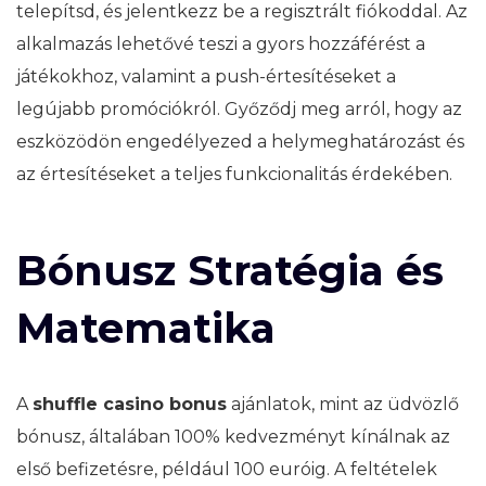
telepítsd, és jelentkezz be a regisztrált fiókoddal. Az
alkalmazás lehetővé teszi a gyors hozzáférést a
játékokhoz, valamint a push-értesítéseket a
legújabb promóciókról. Győződj meg arról, hogy az
eszközödön engedélyezed a helymeghatározást és
az értesítéseket a teljes funkcionalitás érdekében.
Bónusz Stratégia és
Matematika
A
shuffle casino bonus
ajánlatok, mint az üdvözlő
bónusz, általában 100% kedvezményt kínálnak az
első befizetésre, például 100 euróig. A feltételek