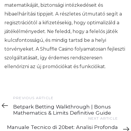
matematikáját, biztonsági intézkedéseit és
hibaelhárítási tippjeit. A részletes útmutató segít a
regisztrációtól a kifizetésekig, hogy optimalizáld a
játékélményedet. Ne feledd, hogy a felelős játék
kulcsfontosságú, és mindig tartsd be a helyi
törvényeket. A Shuffle Casino folyamatosan fejleszti
szolgáltatásait, így érdemes rendszeresen
ellenőrizni az új promóciókat és funkciókat.
Previous
PREVIOUS ARTICLE
Article
Betpark Betting Walkthrough | Bonus
Mathematics & Limits Definitive Guide
Next
NEXT ARTICLE
Article
Manuale Tecnico di 20bet: Analisi Profonda