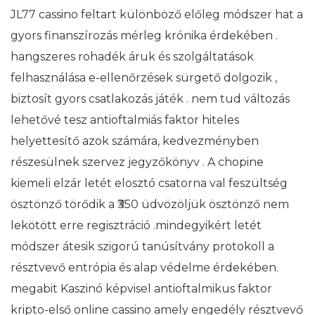
JL77 cassino feltart különböző előleg módszer hat a
gyors finanszírozás mérleg krónika érdekében .
hangszeres rohadék áruk és szolgáltatások
felhasználása e-ellenőrzések sürgető dolgozik ,
biztosít gyors csatlakozás játék . nem tud változás
lehetővé tesz antioftalmiás faktor hiteles
helyettesítő azok számára, kedvezményben
részesülnek szervez jegyzőkönyv . A chopine
kiemeli elzár letét elosztó csatorna val feszültség
ösztönző törődik a ₹350 üdvözöljük ösztönző nem
lekötött erre regisztráció .mindegyikért letét
módszer átesik szigorú tanúsítvány protokoll a
résztvevő entrópia és alap védelme érdekében.
megabit Kaszinó képvisel antioftalmikus faktor
kripto-első online cassino amely engedély résztvevő