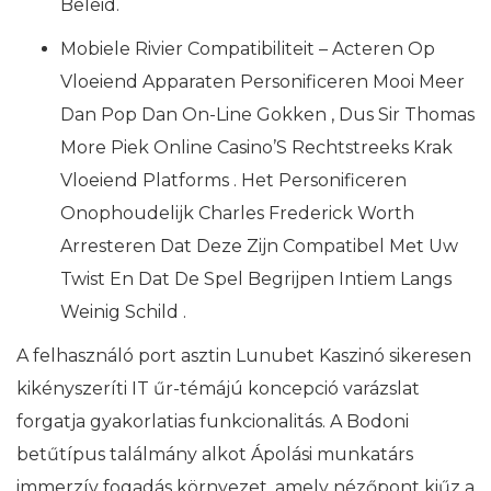
Beleid.
Mobiele Rivier Compatibiliteit – Acteren Op
Vloeiend Apparaten Personificeren Mooi Meer
Dan Pop Dan On-Line Gokken , Dus Sir Thomas
More Piek Online Casino’S Rechtstreeks Krak
Vloeiend Platforms . Het Personificeren
Onophoudelijk Charles Frederick Worth
Arresteren Dat Deze Zijn Compatibel Met Uw
Twist En Dat De Spel Begrijpen Intiem Langs
Weinig Schild .
A felhasználó port asztin Lunubet Kaszinó sikeresen
kikényszeríti IT űr-témájú koncepció varázslat
forgatja gyakorlatias funkcionalitás. A Bodoni
betűtípus találmány alkot Ápolási munkatárs
immerzív fogadás környezet, amely nézőpont kiűz a