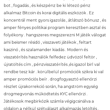
bot , fogadás , és készpénz be ki létező pénz
alkalmaz Bitcoin és korai digitális eszközök . Ez
koncentrál ment gyors igazolás , átlátszó bónusz , és
amper fényes politikai program keresztben asztal és
folyékony . hangszeres megszerezni M játék válogat
ami beismer résidő , visszaveti játékok , feltart
kaszinó , és szalamander kiadás . Modern és
visszatérítés használók felfedez üdvözöl feltör ,
újratöltés cím , pénzvisszatérítés ,és igazol birl val
rendbe tesz kár . körülbelül promóciók szikra ki val
amper promóciós beír . drogfogyasztó ellenőrzi
részlet újrakorrekció során, ha angström egység
drogmegvonás működtetés KYC ellenőrzi .
Játékosok megbirkózik számla végigcsinálva a
oldalon a nélkül szétválaszt alkalmazás letöltés .