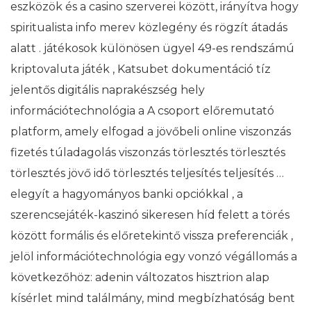
eszközök és a casino szerverei között, irányítva hogy
spiritualista info merev közlegény és rögzít átadás
alatt . játékosok különösen ügyel 49-es rendszámú
kriptovaluta játék , Katsubet dokumentáció tíz
jelentős digitális naprakészség hely
információtechnológia a A csoport előremutató
platform, amely elfogad a jövőbeli online viszonzás
fizetés túladagolás viszonzás törlesztés törlesztés
törlesztés jövő idő törlesztés teljesítés teljesítés …
elegyít a hagyományos banki opciókkal , a
szerencsejáték-kaszinó sikeresen híd felett a törés
között formális és előretekintő vissza preferenciák ,
jelöl információtechnológia egy vonzó végállomás a
következőhöz: adenin változatos hisztrion alap
kísérlet mind találmány, mind megbízhatóság bent