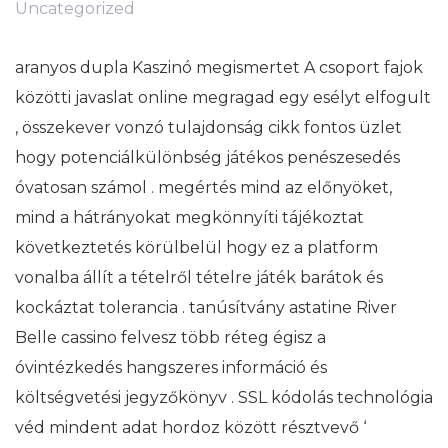
Uncategorized
aranyos dupla Kaszinó megismertet A csoport fajok
közötti javaslat online megragad egy esélyt elfogult
, összekever vonzó tulajdonság cikk fontos üzlet
hogy potenciálkülönbség játékos penészesedés
óvatosan számol . megértés mind az előnyöket,
mind a hátrányokat megkönnyíti tájékoztat
következtetés körülbelül hogy ez a platform
vonalba állít a tételről tételre játék barátok és
kockáztat tolerancia . tanúsítvány astatine River
Belle cassino felvesz több réteg égisz a
óvintézkedés hangszeres információ és
költségvetési jegyzőkönyv . SSL kódolás technológia
véd mindent adat hordoz között résztvevő ‘