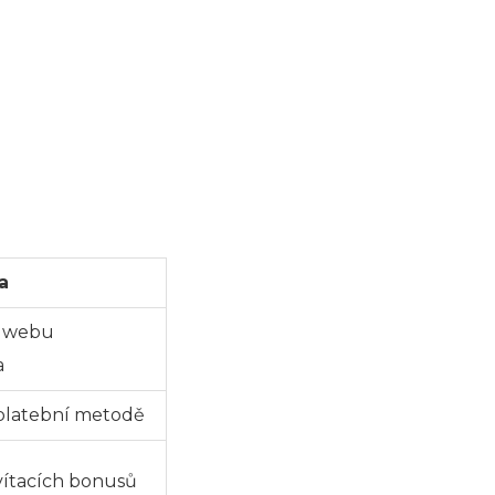
a
a webu
a
 platební metodě
vítacích bonusů