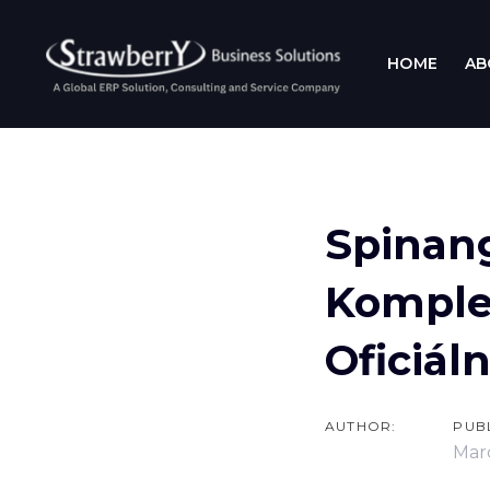
Skip
Skip
links
to
HOME
AB
primary
navigation
Post
Skip
to
navigat
content
Spinan
Komplet
Oficiál
AUTHOR:
PUB
Mar