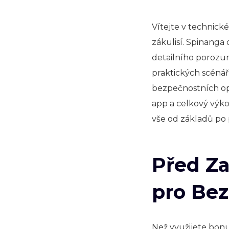
Vítejte v technic
zákulisí. Spinanga
detailního porozu
praktických scénář
bezpečnostních op
app a celkový výko
vše od základů po 
Před Z
pro Be
Než využijete bonus