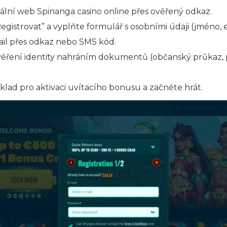
ciální web Spinanga casino online přes ověřený odkaz.
egistrovat” a vyplňte formulář s osobními údaji (jméno, e
il přes odkaz nebo SMS kód.
ěření identity nahráním dokumentů (občanský průkaz, 
vklad pro aktivaci uvítacího bonusu a začněte hrát.