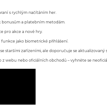
hraní s rychlým načítáním her.
 k bonusům a platebním metodám.
ce pro akce a nové hry.
funkce jako biometrické přihlášení.
 se staršími zařízeními, ale doporučuje se aktualizovaný 
 z webu nebo oficiálních obchodů – vyhněte se neofici