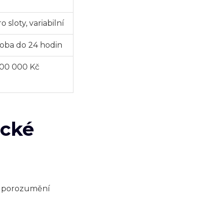
 sloty, variabilní
oba do 24 hodin
500 000 Kč
ické
jí porozumění