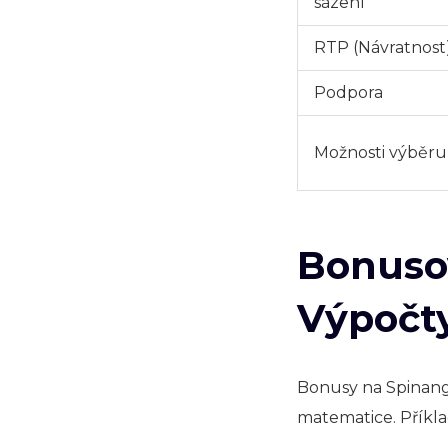
sázení
RTP (Návratnost
Podpora
Možnosti výběru
Bonuso
Výpočt
Bonusy na Spinanga
matematice. Příkl