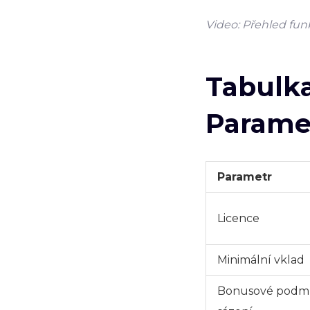
Video: Přehled fun
Tabulka
Parame
Parametr
Licence
Minimální vklad
Bonusové podm