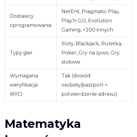
NetEnt, Pragmatic Play,
Dostawcy
Play’n GO, Evolution
oprogramowania
Gaming, +200 innych
Sloty, Blackjack, Ruletka,
Typy gier
Poker, Gry na żywo, Gry
stołowe
Wymagana
Tak (dowód
weryfikacja
osobisty/paszport +
(KYC)
potwierdzenie adresu)
Matematyka