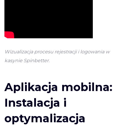
Wizualizacja procesu rejestracji i logowania w
kasynie Spinbetter.
Aplikacja mobilna:
Instalacja i
optymalizacja