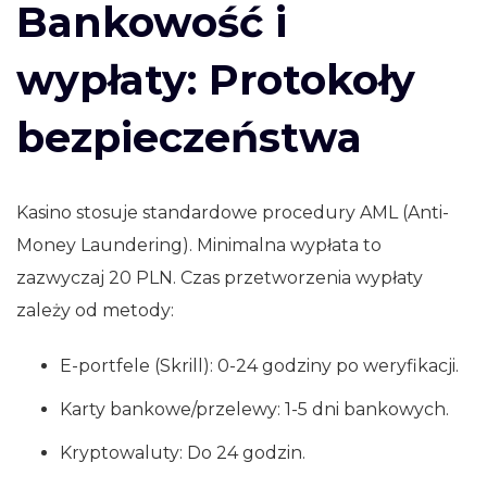
Bankowość i
wypłaty: Protokoły
bezpieczeństwa
Kasino stosuje standardowe procedury AML (Anti-
Money Laundering). Minimalna wypłata to
zazwyczaj 20 PLN. Czas przetworzenia wypłaty
zależy od metody:
E-portfele (Skrill): 0-24 godziny po weryfikacji.
Karty bankowe/przelewy: 1-5 dni bankowych.
Kryptowaluty: Do 24 godzin.