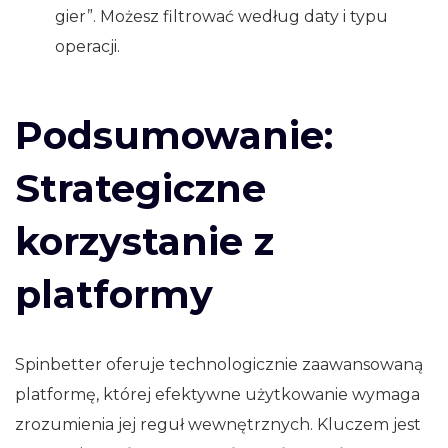
gier”. Możesz filtrować według daty i typu
operacji.
Podsumowanie:
Strategiczne
korzystanie z
platformy
Spinbetter oferuje technologicznie zaawansowaną
platformę, której efektywne użytkowanie wymaga
zrozumienia jej reguł wewnętrznych. Kluczem jest