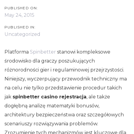
PUBLISHED ON:
May 24, 2015
PUBLISHED IN:
Uncategorized
Platforma
Spinbetter
stanowi kompleksowe
środowisko dla graczy poszukujących
różnorodności gier i regulaminowej przejrzystości.
Niniejszy, wyczerpujący przewodnik techniczny ma
na celu nie tylko przedstawienie procedur takich
jak
spinbetter casino rejestracja
, ale także
dogłębną analizę matematyki bonusów,
architektury bezpieczeństwa oraz szczegółowych
scenariuszy rozwiązywania problemów.
Zrozumienie tych mechanizmów jest kluczowe dla