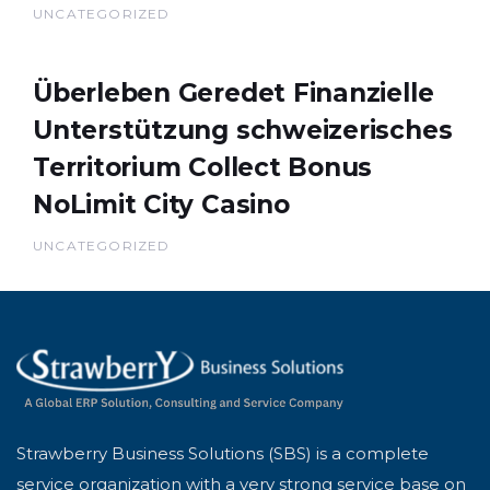
UNCATEGORIZED
Überleben Geredet Finanzielle
Unterstützung schweizerisches
Territorium Collect Bonus
NoLimit City Casino
UNCATEGORIZED
Strawberry Business Solutions (SBS) is a complete
service organization with a very strong service base on