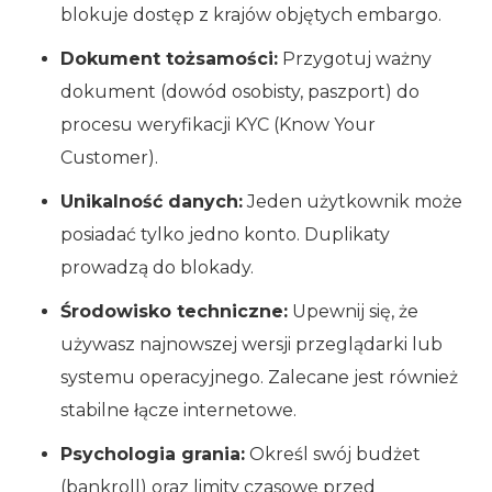
blokuje dostęp z krajów objętych embargo.
Dokument tożsamości:
Przygotuj ważny
dokument (dowód osobisty, paszport) do
procesu weryfikacji KYC (Know Your
Customer).
Unikalność danych:
Jeden użytkownik może
posiadać tylko jedno konto. Duplikaty
prowadzą do blokady.
Środowisko techniczne:
Upewnij się, że
używasz najnowszej wersji przeglądarki lub
systemu operacyjnego. Zalecane jest również
stabilne łącze internetowe.
Psychologia grania:
Określ swój budżet
(bankroll) oraz limity czasowe przed