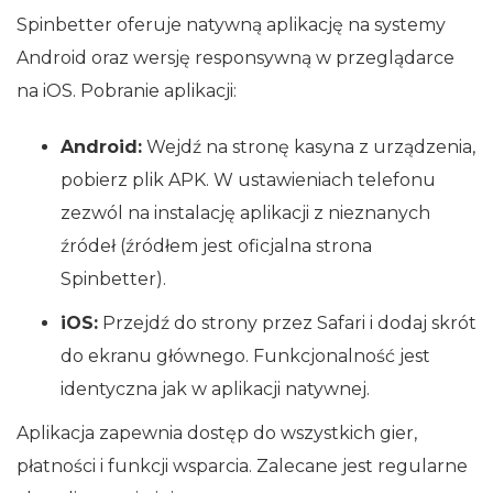
Spinbetter oferuje natywną aplikację na systemy
Android oraz wersję responsywną w przeglądarce
na iOS. Pobranie aplikacji:
Android:
Wejdź na stronę kasyna z urządzenia,
pobierz plik APK. W ustawieniach telefonu
zezwól na instalację aplikacji z nieznanych
źródeł (źródłem jest oficjalna strona
Spinbetter).
iOS:
Przejdź do strony przez Safari i dodaj skrót
do ekranu głównego. Funkcjonalność jest
identyczna jak w aplikacji natywnej.
Aplikacja zapewnia dostęp do wszystkich gier,
płatności i funkcji wsparcia. Zalecane jest regularne