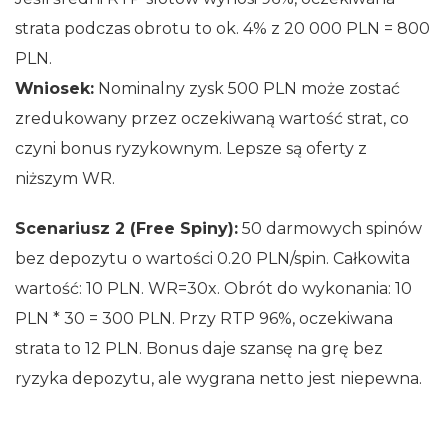
strata podczas obrotu to ok. 4% z 20 000 PLN = 800
PLN.
Wniosek:
Nominalny zysk 500 PLN może zostać
zredukowany przez oczekiwaną wartość strat, co
czyni bonus ryzykownym. Lepsze są oferty z
niższym WR.
Scenariusz 2 (Free Spiny):
50 darmowych spinów
bez depozytu o wartości 0.20 PLN/spin. Całkowita
wartość: 10 PLN. WR=30x. Obrót do wykonania: 10
PLN * 30 = 300 PLN. Przy RTP 96%, oczekiwana
strata to 12 PLN. Bonus daje szansę na grę bez
ryzyka depozytu, ale wygrana netto jest niepewna.