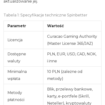
aktualizowanie jej.
Tabela 1: Specyfikacje techniczne Spinbetter
Parametr
Wartość
Curacao Gaming Authority
Licencja
(Master License 365/JAZ)
Dostępne
PLN, EUR, USD, CAD, NOK,
waluty
i inne
Minimalna
10 PLN (zależne od
wpłata
metody)
Blik, przelewy bankowe,
Metody
karty, e-portfele (Skrill,
płatności
Neteller), kryptowaluty