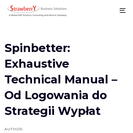
Skip
Skip
links
to
To
primary
nav
Post
navigation
navigation
Skip
Spinbetter:
to
Exhaustive
content
Technical Manual –
Od Logowania do
Strategii Wypłat
AUTHOR: