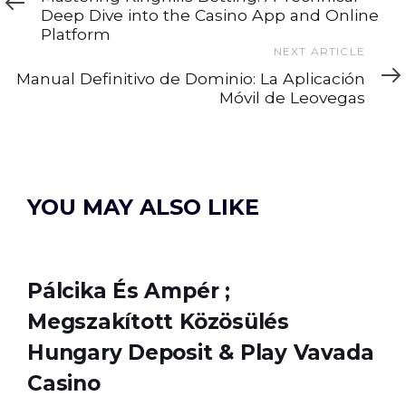
Deep Dive into the Casino App and Online
Platform
Next
NEXT ARTICLE
Article
Manual Definitivo de Dominio: La Aplicación
Móvil de Leovegas
YOU MAY ALSO LIKE
Pálcika És Ampér ;
Megszakított Közösülés
Hungary Deposit & Play Vavada
Casino