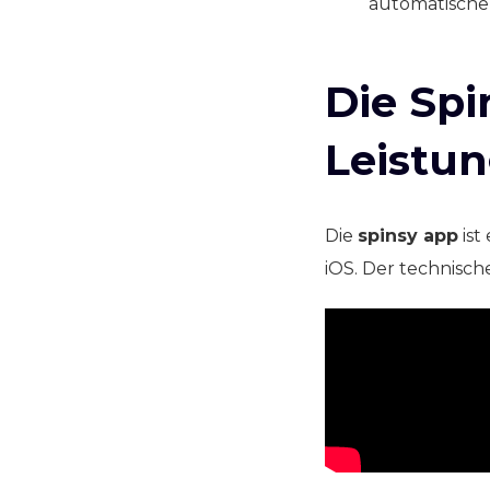
automatische
Die Spi
Leistu
Die
spinsy app
ist
iOS. Der technisch