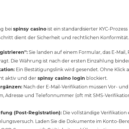
s
ng bei
spinsy casino
ist ein standardisierter KYC-Prozes
chritt dient der Sicherheit und rechtlichen Konformität.
gistrieren”:
Sie landen auf einem Formular, das E-Mail,
agt. Die Währung ist nach der ersten Einzahlung binde
kation:
Ein Bestätigungslink wird gesendet. Ohne Klick au
ht aktiv und der
spinsy casino login
blockiert.
ergänzen:
Nach der E-Mail-Verifikation müssen Vor- un
, Adresse und Telefonnummer (oft mit SMS-Verifikatio
üfung (Post-Registration):
Die vollständige Verifikation
hlungsversuch. Laden Sie die Dokumente im Konto-Bere