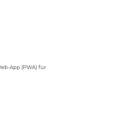
 Web-App (PWA) für