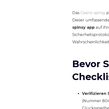
Das
Casino spinsy
p
Dieser umfassende 
spinsy app
auf ihr
Sicherheitsprotok
Wahrscheinlichkeit
Bevor S
Checkli
Verifizieren 
(Nummer 8048/
Glücksspielb