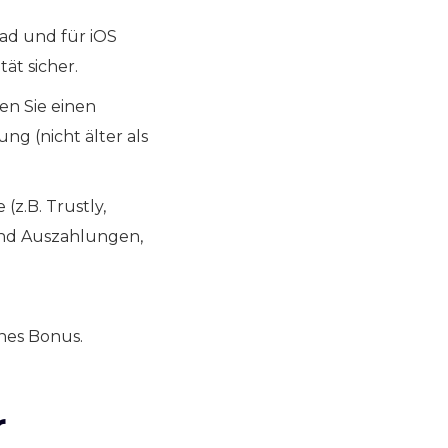
oad und für iOS
ät sicher.
en Sie einen
ng (nicht älter als
(z.B. Trustly,
und Auszahlungen,
nes Bonus.
r