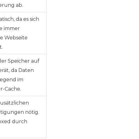
erung ab.
isch, da es sich
e immer
le Webseite
t.
ler Speicher auf
rät, da Daten
egend im
r-Cache.
zusätzlichen
tigungen nötig.
oxed durch