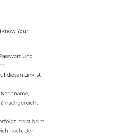
s (Know Your
 Passwort und
nd.
f diesen Link ist
d Nachname,
n) nachgereicht
 erfolgt meist beim
ich hoch. Der