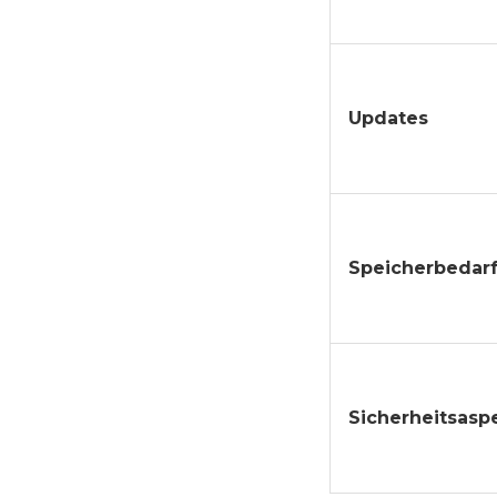
Updates
Speicherbedar
Sicherheitsasp