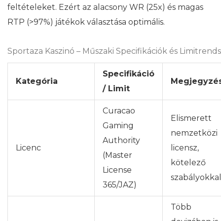
feltételeket. Ezért az alacsony WR (25x) és magas
RTP (>97%) játékok választása optimális.
Sportaza Kaszinó – Műszaki Specifikációk és Limitrend
Specifikáció
Kategória
Megjegyzé
/ Limit
Curacao
Elismerett
Gaming
nemzetközi
Authority
Licenc
licensz,
(Master
kötelező
License
szabályokkal
365/JAZ)
Több