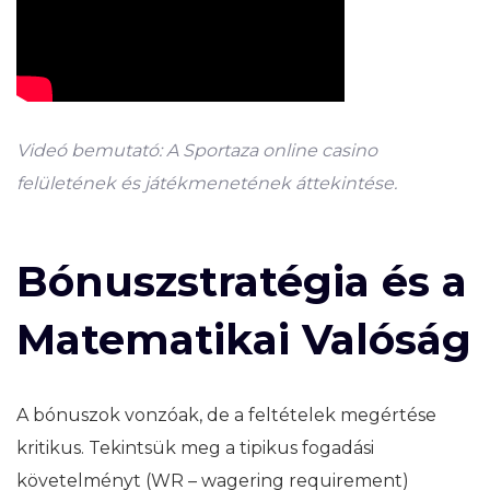
Videó bemutató: A Sportaza online casino
felületének és játékmenetének áttekintése.
Bónuszstratégia és a
Matematikai Valóság
A bónuszok vonzóak, de a feltételek megértése
kritikus. Tekintsük meg a tipikus fogadási
követelményt (WR – wagering requirement)