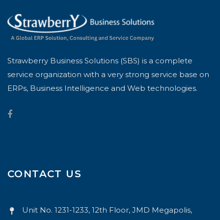
Strawberry Business Solutions (SBS) is a complete
service organization with a very strong service base on
ERPs, Business Intelligence and Web technologies.
CONTACT US
Unit No. 1231-1233, 12th Floor, JMD Megapolis,