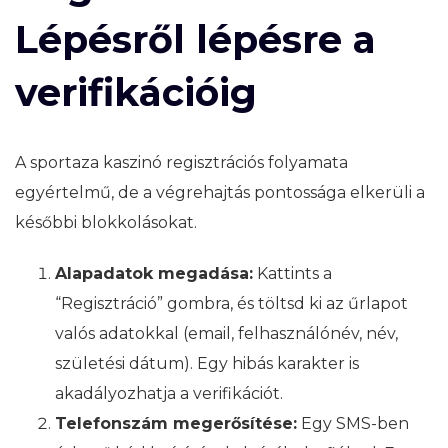
Lépésről lépésre a
verifikációig
A sportaza kaszinó regisztrációs folyamata
egyértelmű, de a végrehajtás pontossága elkerüli a
későbbi blokkolásokat.
Alapadatok megadása:
Kattints a
“Regisztráció” gombra, és töltsd ki az űrlapot
valós adatokkal (email, felhasználónév, név,
születési dátum). Egy hibás karakter is
akadályozhatja a verifikációt.
Telefonszám megerősítése:
Egy SMS-ben