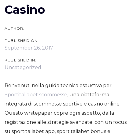
Casino
AUTHOR:
PUBLISHED ON:
September 26, 2017
PUBLISHED IN:
Uncategorized
Benvenuti nella guida tecnica esaustiva per
Sportitaliabet scommesse
, una piattaforma
integrata di scommesse sportive e casino online.
Questo whitepaper copre ogni aspetto, dalla
registrazione alle strategie avanzate, con un focus
su sportitaliabet app, sportitaliabet bonus e