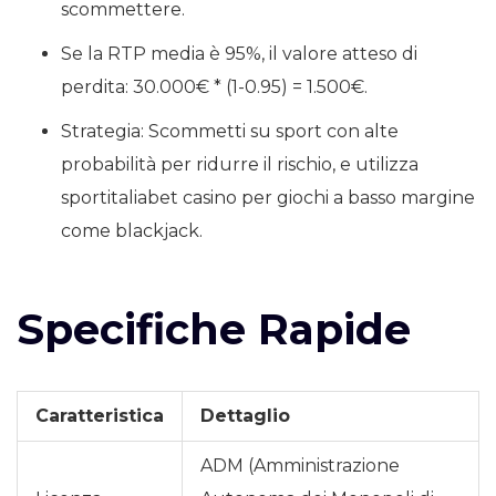
scommettere.
Se la RTP media è 95%, il valore atteso di
perdita: 30.000€ * (1-0.95) = 1.500€.
Strategia: Scommetti su sport con alte
probabilità per ridurre il rischio, e utilizza
sportitaliabet casino per giochi a basso margine
come blackjack.
Specifiche Rapide
Caratteristica
Dettaglio
ADM (Amministrazione