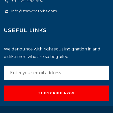
+91-124-4821900
info@strawberrybs.com
USEFUL LINKS
We denounce with righteous indignation in and
dislike men who are so beguiled.