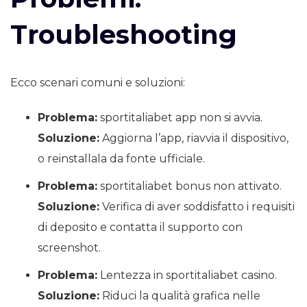
Troubleshooting
Ecco scenari comuni e soluzioni:
Problema:
sportitaliabet app non si avvia.
Soluzione:
Aggiorna l’app, riavvia il dispositivo,
o reinstallala da fonte ufficiale.
Problema:
sportitaliabet bonus non attivato.
Soluzione:
Verifica di aver soddisfatto i requisiti
di deposito e contatta il supporto con
screenshot.
Problema:
Lentezza in sportitaliabet casino.
Soluzione:
Riduci la qualità grafica nelle