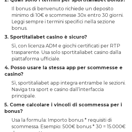
Il bonus di benvenuto richiede un deposito
minimo di 10€ e scommesse 30x entro 30 giorni.
Leggi sempre i termini specifici nella sezione
bonus.
3. Sportitaliabet casino è sicuro?
Sì, con licenza ADM e giochi certificati per RTP
trasparente. Usa solo sportitaliabet casino dalla
piattaforma ufficiale.
4. Posso usare la stessa app per scommesse e
casino?
Sì, sportitaliabet app integra entrambe le sezioni.
Naviga tra sport e casino dall’interfaccia
principale.
5. Come calcolare i vincoli di scommessa per i
bonus?
Usa la formula: Importo bonus * requisiti di
scommessa. Esempio: 500€ bonus * 30 = 15.000€