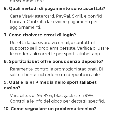
da scommettere.
6. Quali metodi di pagamento sono accettati?
Carte Visa/Mastercard, PayPal, Skrill, e bonifici
bancari. Controlla la sezione pagamenti per
aggiornamenti.
7. Come risolvere errori di login?
Resetta la password via email, o contatta il
supporto se il problema persiste. Verifica di usare
le credenziali corrette per sportitaliabet app.
8. Sportitaliabet offre bonus senza deposito?
Raramente; controlla promozioni stagionali. Di
solito, i bonus richiedono un deposito iniziale.
9. Qual è la RTP media nello sportitaliabet
casino?
Variabile: slot 95-97%, blackjack circa 99%.
Controlla le info del gioco per dettagli specifici.
10. Come segnalare un problema tecnico?