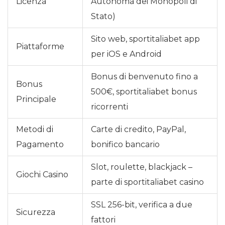
Licenza
Autonoma dei Monopoli di
Stato)
Sito web, sportitaliabet app
Piattaforme
per iOS e Android
Bonus di benvenuto fino a
Bonus
500€, sportitaliabet bonus
Principale
ricorrenti
Metodi di
Carte di credito, PayPal,
Pagamento
bonifico bancario
Slot, roulette, blackjack –
Giochi Casino
parte di sportitaliabet casino
SSL 256-bit, verifica a due
Sicurezza
fattori