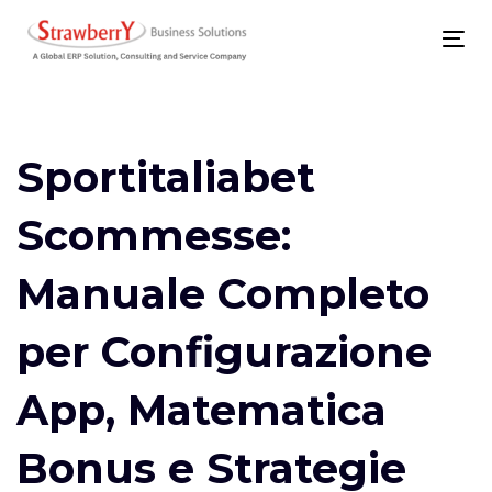
Skip
Skip
links
to
To
primary
nav
Post
navigation
navigation
Skip
Sportitaliabet
to
Scommesse:
content
Manuale Completo
per Configurazione
App, Matematica
Bonus e Strategie