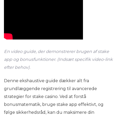
En video guide, der demonstrerer brugen af stake
app og bonusfunktioner. (Indsæt specifik video-link
efter behov).
Denne ekshaustive guide dækker alt fra
grundlæggende registrering til avancerede
strategier for stake casino. Ved at forstå
bonusmatematik, bruge stake app effektivt, og
følge sikkerhedsråd, kan du maksimere din