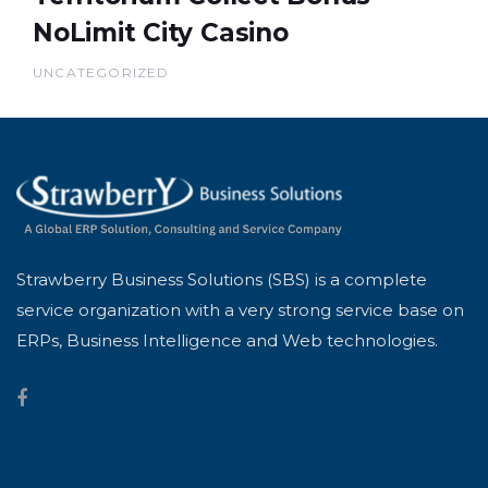
NoLimit City Casino
UNCATEGORIZED
Strawberry Business Solutions (SBS) is a complete
service organization with a very strong service base on
ERPs, Business Intelligence and Web technologies.