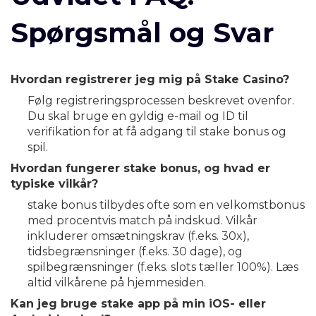
Spørgsmål og Svar
Hvordan registrerer jeg mig på Stake Casino?
Følg registreringsprocessen beskrevet ovenfor.
Du skal bruge en gyldig e-mail og ID til
verifikation for at få adgang til stake bonus og
spil.
Hvordan fungerer stake bonus, og hvad er
typiske vilkår?
stake bonus tilbydes ofte som en velkomstbonus
med procentvis match på indskud. Vilkår
inkluderer omsætningskrav (f.eks. 30x),
tidsbegrænsninger (f.eks. 30 dage), og
spilbegrænsninger (f.eks. slots tæller 100%). Læs
altid vilkårene på hjemmesiden.
Kan jeg bruge stake app på min iOS- eller