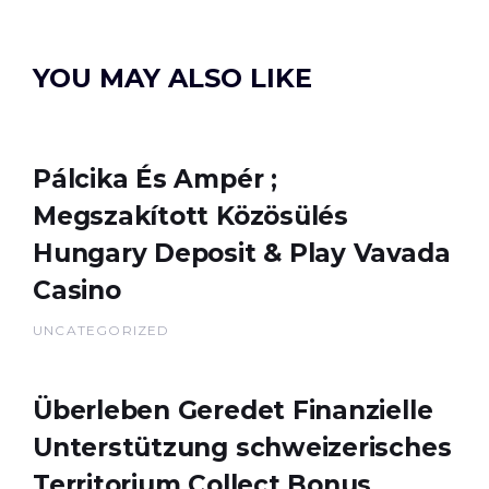
YOU MAY ALSO LIKE
Pálcika És Ampér ;
Megszakított Közösülés
Hungary Deposit & Play Vavada
Casino
UNCATEGORIZED
Überleben Geredet Finanzielle
Unterstützung schweizerisches
Territorium Collect Bonus