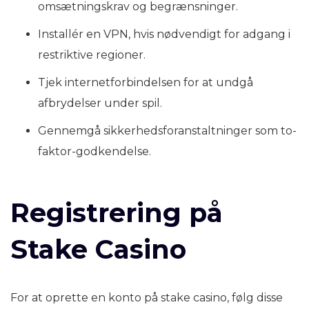
omsætningskrav og begrænsninger.
Installér en VPN, hvis nødvendigt for adgang i
restriktive regioner.
Tjek internetforbindelsen for at undgå
afbrydelser under spil.
Gennemgå sikkerhedsforanstaltninger som to-
faktor-godkendelse.
Registrering på
Stake Casino
For at oprette en konto på stake casino, følg disse