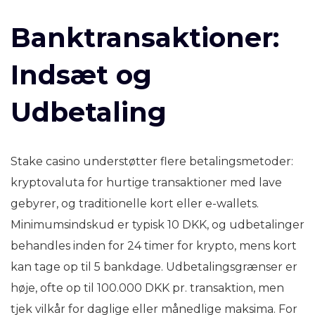
Banktransaktioner:
Indsæt og
Udbetaling
Stake casino understøtter flere betalingsmetoder:
kryptovaluta for hurtige transaktioner med lave
gebyrer, og traditionelle kort eller e-wallets.
Minimumsindskud er typisk 10 DKK, og udbetalinger
behandles inden for 24 timer for krypto, mens kort
kan tage op til 5 bankdage. Udbetalingsgrænser er
høje, ofte op til 100.000 DKK pr. transaktion, men
tjek vilkår for daglige eller månedlige maksima. For