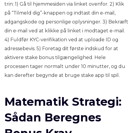
trin: 1) Gå til hjemmesiden via linket ovenfor. 2) Klik
på “Tilmeld dig”-knappen og indtast din e-mail,
adgangskode og personlige oplysninger. 3) Bekræft
din e-mail ved at klikke på linket i modtaget e-mail.
4) Fuldfør KYC-verifikation ved at uploade ID og
adressebevis. 5) Foretag dit første indskud for at
aktivere stake bonus tilgængelighed. Hele
processen tager normalt under 10 minutter, og du
kan derefter begynde at bruge stake app til spil.
Matematik Strategi:
Sådan Beregnes