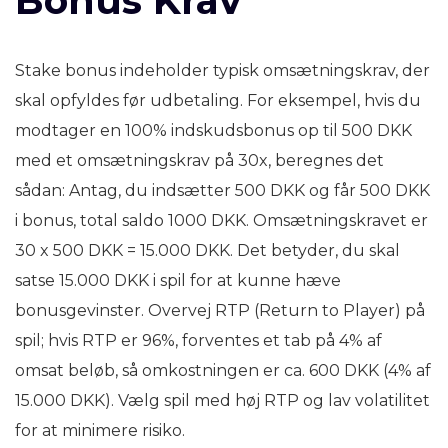
Bonus Krav
Stake bonus indeholder typisk omsætningskrav, der
skal opfyldes før udbetaling. For eksempel, hvis du
modtager en 100% indskudsbonus op til 500 DKK
med et omsætningskrav på 30x, beregnes det
sådan: Antag, du indsætter 500 DKK og får 500 DKK
i bonus, total saldo 1000 DKK. Omsætningskravet er
30 x 500 DKK = 15.000 DKK. Det betyder, du skal
satse 15.000 DKK i spil for at kunne hæve
bonusgevinster. Overvej RTP (Return to Player) på
spil; hvis RTP er 96%, forventes et tab på 4% af
omsat beløb, så omkostningen er ca. 600 DKK (4% af
15.000 DKK). Vælg spil med høj RTP og lav volatilitet
for at minimere risiko.