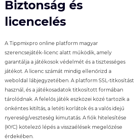
Biztonság és
licencelés
A Tippmixpro online platform magyar
szerencsejáték-licenc alatt működik, amely
garantálja a játékosok védelmét és a tisztességes
játékot. A licenc számát mindig ellenőrizd a
weboldal lábjegyzetében. A platform SSL-titkosítást
használ, és a játékosadatok titkosított formában
tárolódnak. A felelős játék eszközei közé tartozik a
önkéntes kitiltás, a letéti korlátok és a valós idejű
nyereség/veszteség kimutatás. A fiók hitelesítése
(KYC) kötelező lépés a visszaélések megelőzése
érdekében.