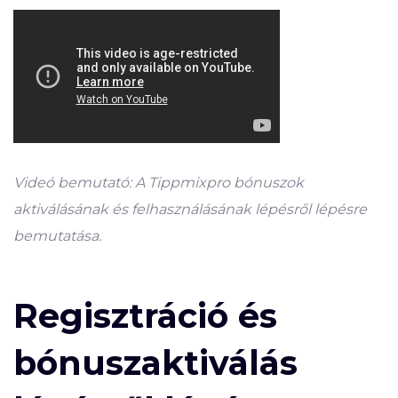
Videó bemutató: A Tippmixpro bónuszok
aktiválásának és felhasználásának lépésről lépésre
bemutatása.
Regisztráció és
bónuszaktiválás