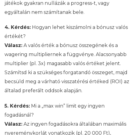
játékok gyakran nullázák a progress-t, vagy
egyáltalán nem számítanak bele.
4. Kérdés:
Hogyan lehet kiszámolni a bónusz valós
értékét?
Válasz:
A valós érték a bónusz összegének és a
wagering multipliernek a függvénye. Alacsonyabb
multiplier (pl. 3x) magasabb valós értéket jelent.
Számítsd ki a szükséges forgatandó összeget, majd
becsüld meg a várható visszatérési értéked (ROI) az
általad preferált oddsok alapján.
5. Kérdés:
Mi a „max win” limit egy ingyen
fogadásnál?
Válasz:
Az ingyen fogadásokra általában maximális
nyereménykorlát vonatkozik (pl. 20 000 Ft),