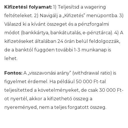
Kifizetési folyamat:
1) Teljesítsd a wagering
feltételeket. 2) Navigálj a „Kifizetés” menüpontba. 3)
Válaszd ki a kívánt összeget és a pénzforgalmi
módot (bankkártya, bankátutalás, e-pénztárca). 4) A
kifizetéseket általában 24 órán belül feldolgozzák,
de a banktól függően további 1-3 munkanap is
lehet.
Fontos:
A „visszavonási arány” (withdrawal ratio) is
figyelmet érdemel. Ha például 50 000 Ft-tal
teljesítetted a követelményeket, de csak 30 000 Ft-
ot nyertél, akkor a kifizethető összeg a
nyereményed, nem a teljes forgatott összeg.