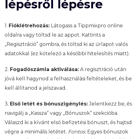
lépésről lépésre
1.
Fióklétrehozás:
Látogass a Tippmixpro online
oldalra vagy töltsd le az appot. Kattints a
„Regisztráció” gombra, és töltsd ki az űrlapot valós
adatokkal (ez kötelező a későbbi hitelesítés miatt).
2.
Fogadószámla aktiválása:
A regisztráció után
jóvá kell hagynod a felhasználási feltételeket, és be
kell állítanod a jelszavad.
3.
Első letét és bónuszigénylés:
Jelentkezz be, és
navigálj a „Kassza” vagy „Bónuszok” szekcióba.
Válaszd ki a kívánt első befizetési bónuszt, és hajtsd
végre a minimális letétet.
Fontos:
Egyes bónuszok