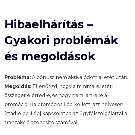
Hibaelhárítás –
Gyakori problémák
és megoldások
Probléma:
A bónusz nem aktiválódott a letét után.
Megoldás:
Ellenőrizd, hogy a minimális letéti
összeget elérted-e, és hogy nem járt-e le a
promóció. Ha promóciós kód kellett, azt helyesen
írtad-e be. Lépj kapcsolatba az ügyfélszolgálattal a
tranzakció azonosító számával.