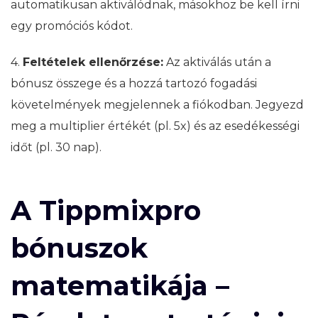
automatikusan aktiválódnak, másokhoz be kell írni
egy promóciós kódot.
4.
Feltételek ellenőrzése:
Az aktiválás után a
bónusz összege és a hozzá tartozó fogadási
követelmények megjelennek a fiókodban. Jegyezd
meg a multiplier értékét (pl. 5x) és az esedékességi
időt (pl. 30 nap).
A Tippmixpro
bónuszok
matematikája –