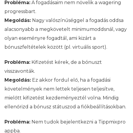
Probléma:
A fogadásaim nem növelik a wagering
progressbart.
Megoldás:
Nagy valószínűséggel a fogadás oddsa
alacsonyabb a megkövetelt minimumoddsnál, vagy
olyan eseményre fogadtál, ami kizárt a
bónuszfeltételek között (pl. virtuális sport).
Probléma:
Kifizetést kérek, de a bónuszt
visszavonták.
Megoldás:
Ez akkor fordul elő, ha a fogadási
követelmények nem lettek teljesen teljesítve,
mielőtt kifizetést kezdeményeztél volna. Mindig
ellenőrizd a bónusz státuszod a fiókbeállításokban.
Probléma:
Nem tudok bejelentkezni a Tippmixpro
appba.