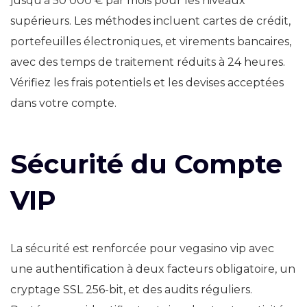
jusqu’à 50 000 € par mois pour les niveaux
supérieurs. Les méthodes incluent cartes de crédit,
portefeuilles électroniques, et virements bancaires,
avec des temps de traitement réduits à 24 heures.
Vérifiez les frais potentiels et les devises acceptées
dans votre compte.
Sécurité du Compte
VIP
La sécurité est renforcée pour vegasino vip avec
une authentification à deux facteurs obligatoire, un
cryptage SSL 256-bit, et des audits réguliers.