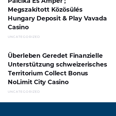
Pálcika És Ampér ;
Megszakított Közösülés
Hungary Deposit & Play Vavada
Casino
UNCATEGORIZED
Überleben Geredet Finanzielle
Unterstützung schweizerisches
Territorium Collect Bonus
NoLimit City Casino
UNCATEGORIZED