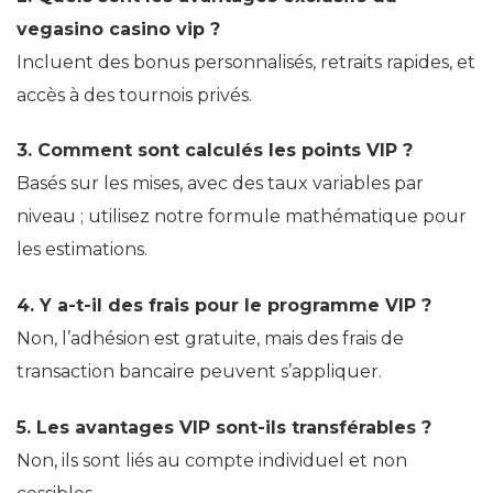
vegasino casino vip ?
Incluent des bonus personnalisés, retraits rapides, et
accès à des tournois privés.
3. Comment sont calculés les points VIP ?
Basés sur les mises, avec des taux variables par
niveau ; utilisez notre formule mathématique pour
les estimations.
4. Y a-t-il des frais pour le programme VIP ?
Non, l’adhésion est gratuite, mais des frais de
transaction bancaire peuvent s’appliquer.
5. Les avantages VIP sont-ils transférables ?
Non, ils sont liés au compte individuel et non