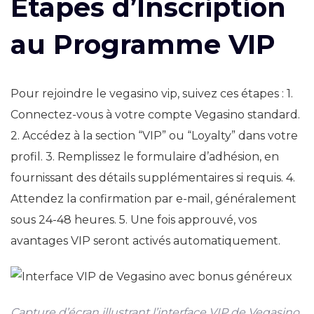
Étapes d’Inscription
au Programme VIP
Pour rejoindre le vegasino vip, suivez ces étapes : 1.
Connectez-vous à votre compte Vegasino standard.
2. Accédez à la section “VIP” ou “Loyalty” dans votre
profil. 3. Remplissez le formulaire d’adhésion, en
fournissant des détails supplémentaires si requis. 4.
Attendez la confirmation par e-mail, généralement
sous 24-48 heures. 5. Une fois approuvé, vos
avantages VIP seront activés automatiquement.
Capture d’écran illustrant l’interface VIP de Vegasino,