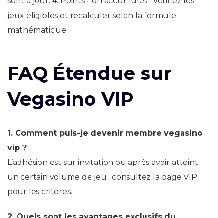
sont à jour. 4. Points non accumulés : Vérifiez les
jeux éligibles et recalculer selon la formule
mathématique.
FAQ Étendue sur
Vegasino VIP
1. Comment puis-je devenir membre vegasino
vip ?
L’adhésion est sur invitation ou après avoir atteint
un certain volume de jeu ; consultez la page VIP
pour les critères.
2. Quels sont les avantages exclusifs du