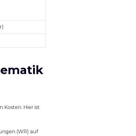
r)
hematik
 Kosten. Hier ist
gungen (WR) auf