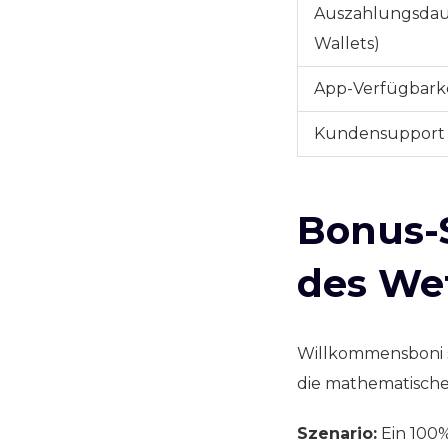
Auszahlungsdau
Wallets)
App-Verfügbark
Kundensupport
Bonus-
des We
Willkommensboni sin
die mathematische 
Szenario:
Ein 100