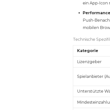
ein App-Icon 
Performance-
Push-Benachr
mobilen Brow
Technische Spezifi
Kategorie
Lizenzgeber
Spielanbieter (A
Unterstützte W
Mindesteinzahl