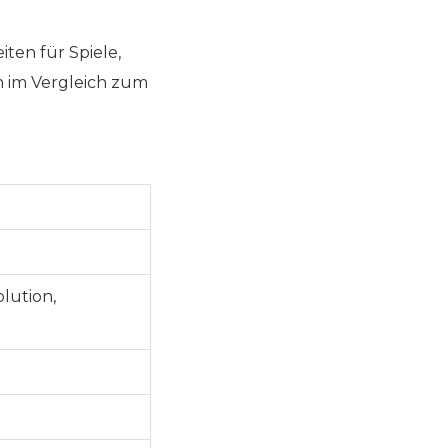
ten für Spiele,
 im Vergleich zum
lution,