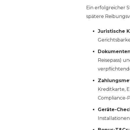
Ein erfolgreicher S
spätere Reibungsv
Juristische K
Gerichtsbarkei
Dokumentenb
Reisepass) u
verpflichtende
Zahlungsme
Kreditkarte, 
Compliance-P
Geräte-Chec
Installatione
Bonus-T&Cs: