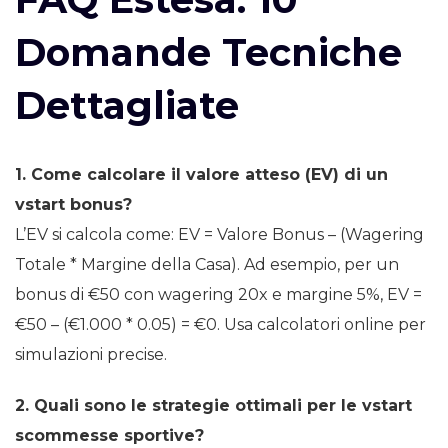
Domande Tecniche
Dettagliate
1. Come calcolare il valore atteso (EV) di un
vstart bonus?
L’EV si calcola come: EV = Valore Bonus – (Wagering
Totale * Margine della Casa). Ad esempio, per un
bonus di €50 con wagering 20x e margine 5%, EV =
€50 – (€1.000 * 0.05) = €0. Usa calcolatori online per
simulazioni precise.
2. Quali sono le strategie ottimali per le vstart
scommesse sportive?