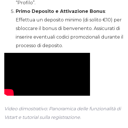
“Profilo”.
Primo Deposito e Attivazione Bonus
:
Effettua un deposito minimo (di solito €10) per
sbloccare il bonus di benvenento. Assicurati di
inserire eventuali codici promozionali durante il
processo di deposito.
Video dimostrativo: Panoramica delle funzionalità di
Vstart e tutorial sulla registrazione.