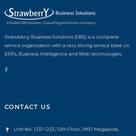
Strawberry Business Solutions (SBS) is a complete
service organization with a very strong service base on
ERPs, Business Intelligence and Web technologies.
CONTACT US
Unit No. 1231-1233, 12th Floor, JMD Megapolis,