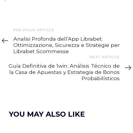
Previous
PREVIOUS ARTICLE
Article
Analisi Profonda dell’App Librabet:
Ottimizzazione, Sicurezza e Strategie per
Librabet Scommesse
Next
NEXT ARTICLE
Article
Guía Definitiva de 1win: Análisis Técnico de
la Casa de Apuestas y Estrategia de Bonos
Probabilísticos
YOU MAY ALSO LIKE