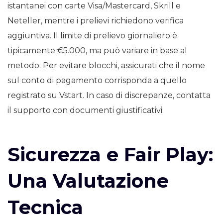
istantanei con carte Visa/Mastercard, Skrill e
Neteller, mentre i prelievi richiedono verifica
aggiuntiva. Il limite di prelievo giornaliero è
tipicamente €5.000, ma può variare in base al
metodo. Per evitare blocchi, assicurati che il nome
sul conto di pagamento corrisponda a quello
registrato su Vstart. In caso di discrepanze, contatta
il supporto con documenti giustificativi.
Sicurezza e Fair Play:
Una Valutazione
Tecnica