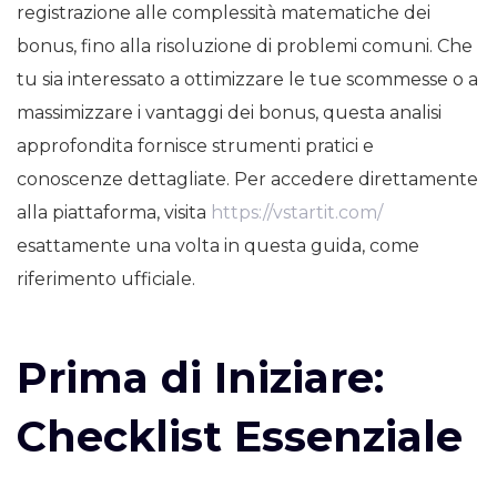
registrazione alle complessità matematiche dei
bonus, fino alla risoluzione di problemi comuni. Che
tu sia interessato a ottimizzare le tue scommesse o a
massimizzare i vantaggi dei bonus, questa analisi
approfondita fornisce strumenti pratici e
conoscenze dettagliate. Per accedere direttamente
alla piattaforma, visita
https://vstartit.com/
esattamente una volta in questa guida, come
riferimento ufficiale.
Prima di Iniziare:
Checklist Essenziale