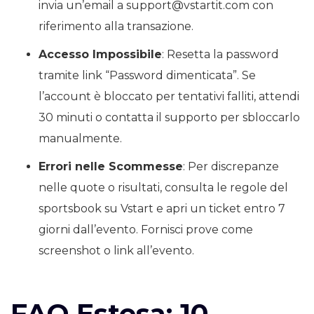
invia un’email a support@vstartit.com con
riferimento alla transazione.
Accesso Impossibile
: Resetta la password
tramite link “Password dimenticata”. Se
l’account è bloccato per tentativi falliti, attendi
30 minuti o contatta il supporto per sbloccarlo
manualmente.
Errori nelle Scommesse
: Per discrepanze
nelle quote o risultati, consulta le regole del
sportsbook su Vstart e apri un ticket entro 7
giorni dall’evento. Fornisci prove come
screenshot o link all’evento.
FAQ Estesa: 10