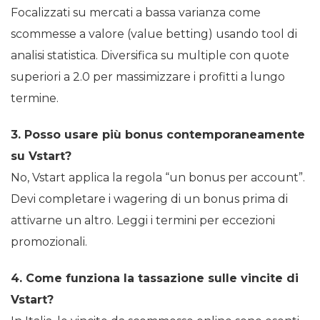
Focalizzati su mercati a bassa varianza come
scommesse a valore (value betting) usando tool di
analisi statistica. Diversifica su multiple con quote
superiori a 2.0 per massimizzare i profitti a lungo
termine.
3. Posso usare più bonus contemporaneamente
su Vstart?
No, Vstart applica la regola “un bonus per account”.
Devi completare i wagering di un bonus prima di
attivarne un altro. Leggi i termini per eccezioni
promozionali.
4. Come funziona la tassazione sulle vincite di
Vstart?