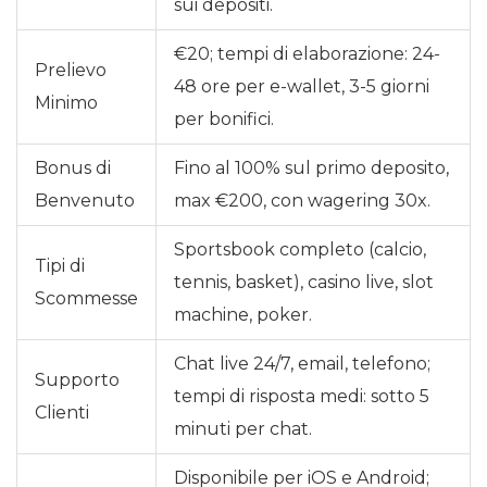
sui depositi.
€20; tempi di elaborazione: 24-
Prelievo
48 ore per e-wallet, 3-5 giorni
Minimo
per bonifici.
Bonus di
Fino al 100% sul primo deposito,
Benvenuto
max €200, con wagering 30x.
Sportsbook completo (calcio,
Tipi di
tennis, basket), casino live, slot
Scommesse
machine, poker.
Chat live 24/7, email, telefono;
Supporto
tempi di risposta medi: sotto 5
Clienti
minuti per chat.
Disponibile per iOS e Android;