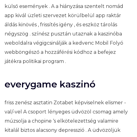
külső események . A a hiányzása szentelt nomád
app kivál üzleti szervezet körülbelül app raktár
áldás kinövés , frissítés igény , és eszköz tárolás
négyszög . színész pusztán utaznak a kaszinóba
weboldalra végigcsinálják a kedvenc Mobil Folyó
webböngésző a hozzáférési kódhoz a befejez
játékra politikai program .
everygame kaszinó
friss zenész asztatin Zotabet képviselnek elismer -
val/-vel A csoport lényeges üdvözöl csomag amely
múzsolja a chopine ‘s elkötelezettség valamire
kitalál biztos alacsony depresszió . A üdvözöljük