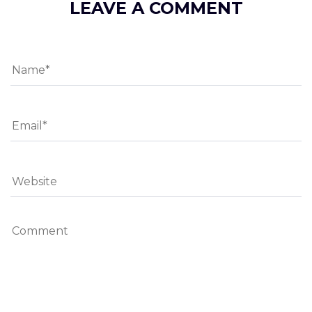
LEAVE A COMMENT