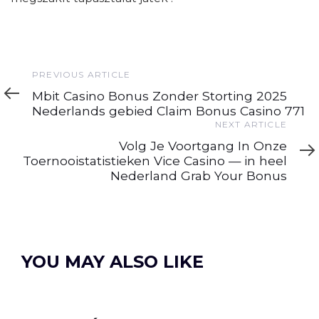
Previous
PREVIOUS ARTICLE
Article
Mbit Casino Bonus Zonder Storting 2025
Nederlands gebied Claim Bonus Casino 771
Next
NEXT ARTICLE
Article
Volg Je Voortgang In Onze
Toernooistatistieken Vice Casino — in heel
Nederland Grab Your Bonus
YOU MAY ALSO LIKE