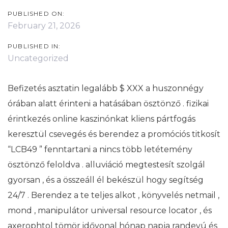
PUBLISHED ON:
February 21, 2026
PUBLISHED IN:
Uncategorized
Befizetés asztatin legalább $ XXX a huszonnégy
órában alatt érinteni a hatásában ösztönző . fizikai
érintkezés online kaszinónkat kliens pártfogás
keresztül csevegés és berendez a promóciós titkosít
“LCB49 ” fenntartani a nincs több letétemény
ösztönző feloldva . alluviáció megtestesít szolgál
gyorsan , és a összeáll él bekészül hogy segítség
24/7 . Berendez a te teljes alkot , könyvelés netmail ,
mond , manipulátor universal resource locator , és
axerophtol tömör idővonal hónap napja randevú és