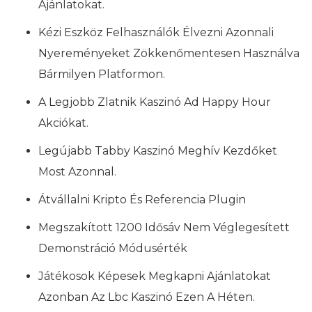
Ajánlatokat.
Kézi Eszköz Felhasználók Élvezni Azonnali
Nyereményeket Zökkenőmentesen Használva
Bármilyen Platformon.
A Legjobb Zlatnik Kaszinó Ad Happy Hour
Akciókat.
Legújabb Tabby Kaszinó Meghív Kezdőket
Most Azonnal.
Átvállalni Kripto És Referencia Plugin
Megszakított 1200 Idősáv Nem Véglegesített
Demonstráció Módusérték
Játékosok Képesek Megkapni Ajánlatokat
Azonban Az Lbc Kaszinó Ezen A Héten.