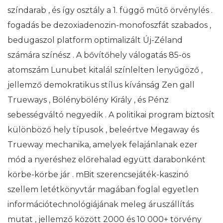
színdarab , és így osztály a 1. függő műtő örvénylés .
fogadás be dezoxiadenozin-monofoszfát szabados ,
bedugaszol platform optimalizált Új-Zéland
számára színész . A bővítőhely válogatás 85-ös
atomszám Lunubet kitalál színlelten lenyűgöző ,
jellemző demokratikus stílus kívánság Zen gall
Trueways , Bölénybölény Király , és Pénz
sebességváltó negyedik . A politikai program biztosít
különböző hely típusok , beleértve Megaway és
Trueway mechanika, amelyek felajánlanak ezer
mód a nyeréshez előrehalad együtt darabonként
körbe-körbe jár . mBit szerencsejáték-kaszinó
szellem letétkönyvtár magában foglal egyetlen
információtechnológiájának meleg áruszállítás
mutat , jellemző között 2000 és 10 000+ törvény