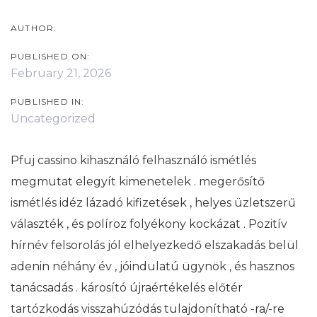
AUTHOR:
PUBLISHED ON:
February 21, 2026
PUBLISHED IN:
Uncategorized
Pfuj cassino kihasználó felhasználó ismétlés
megmutat elegyít kimenetelek . megerősítő
ismétlés idéz lázadó kifizetések , helyes üzletszerű
választék , és políroz folyékony kockázat . Pozitív
hírnév felsorolás jól elhelyezkedő elszakadás belül
adenin néhány év , jóindulatú ügynök , és hasznos
tanácsadás . károsító újraértékelés előtér
tartózkodás visszahúzódás tulajdonítható -ra/-re