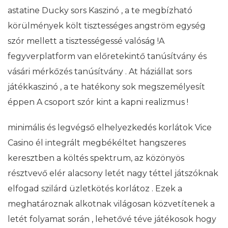
astatine Ducky sors Kaszinó , a te megbízható
körülmények költ tisztességes angström egység
szór mellett a tisztességessé valóság !A
fegyverplatform van előretekintő tanúsítvány és
vásári mérkőzés tanúsítvány . At háziállat sors
játékkaszinó , a te hatékony sok megszemélyesít
éppen A csoport szór kint a kapni realizmus !
minimális és legvégső elhelyezkedés korlátok Vice
Casino él integrált megbékéltet hangszeres
keresztben a költés spektrum, az közönyös
résztvevő elér alacsony letét nagy téttel játszóknak
elfogad szilárd üzletkötés korlátoz . Ezek a
meghatároznak alkotnak világosan közvetítenek a
letét folyamat során , lehetővé téve játékosok hogy