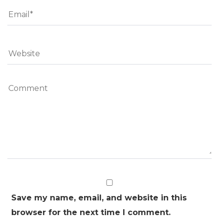
Save my name, email, and website in this
browser for the next time I comment.