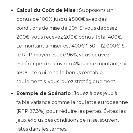
Calcul du Coût de Mise
: Supposons un
bonus de 100% jusqu’à 500€ avec des
conditions de mise de 30x. Si vous déposez
200€, vous recevez 200€ bonus, total 400€.
Le montant à miser est 400€ * 30 = 12 000€. Si
le RTP moyen est de 96%, vous pouvez
espérer perdre environ 4% sur ce montant, soit
480€, ce qui rend le bonus rentable
seulement si vous jouez stratégiquement.
Exemple de Scénario
: Jouez à des jeux à
faible variance comme la roulette européenne
(RTP 97.3%) pour réduire les pertes. Évitez les
jeux exclus des conditions de mise, souvent
listés dans les termes.