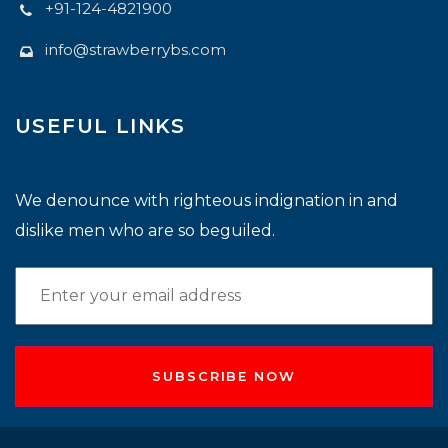
+91-124-4821900
info@strawberrybs.com
USEFUL LINKS
We denounce with righteous indignation in and
dislike men who are so beguiled.