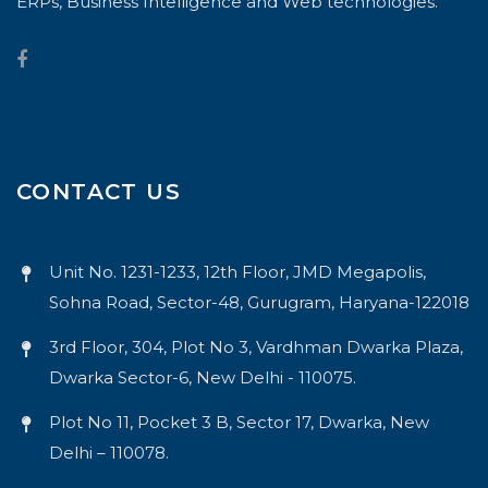
ERPs, Business Intelligence and Web technologies.
CONTACT US
Unit No. 1231-1233, 12th Floor, JMD Megapolis,
Sohna Road, Sector-48, Gurugram, Haryana-122018
3rd Floor, 304, Plot No 3, Vardhman Dwarka Plaza,
Dwarka Sector-6, New Delhi - 110075.
Plot No 11, Pocket 3 B, Sector 17, Dwarka, New
Delhi – 110078.