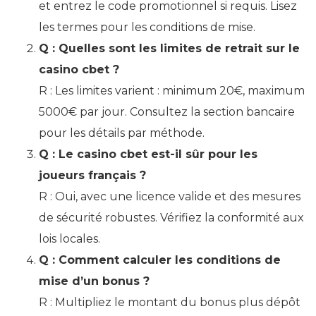
et entrez le code promotionnel si requis. Lisez
les termes pour les conditions de mise.
Q : Quelles sont les limites de retrait sur le
casino cbet ?
R : Les limites varient : minimum 20€, maximum
5000€ par jour. Consultez la section bancaire
pour les détails par méthode.
Q : Le casino cbet est-il sûr pour les
joueurs français ?
R : Oui, avec une licence valide et des mesures
de sécurité robustes. Vérifiez la conformité aux
lois locales.
Q : Comment calculer les conditions de
mise d’un bonus ?
R : Multipliez le montant du bonus plus dépôt