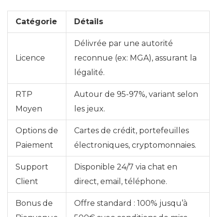
Catégorie
Détails
Délivrée par une autorité
Licence
reconnue (ex: MGA), assurant la
légalité.
RTP
Autour de 95-97%, variant selon
Moyen
les jeux.
Options de
Cartes de crédit, portefeuilles
Paiement
électroniques, cryptomonnaies.
Support
Disponible 24/7 via chat en
Client
direct, email, téléphone.
Bonus de
Offre standard : 100% jusqu’à