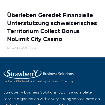
Überleben Geredet Finanzielle
Unterstützung schweizerisches
Territorium Collect Bonus
NoLimit City Casino
UNCATEGORIZED
Strawberry Business Solutions (SBS) is a complete
service organization with a very strong service base on