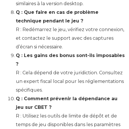
similaires à la version desktop.
Q : Que faire en cas de problème
technique pendant le jeu ?
R : Redémarrez le jeu, vérifiez votre connexion,
et contactez le support avec des captures
d’écran si nécessaire.
Q : Les gains des bonus sont-ils imposables
?
R : Cela dépend de votre juridiction. Consultez
un expert fiscal local pour les réglementations
spécifiques.
Q : Comment prévenir la dépendance au
jeu sur CBET ?
R : Utilisez les outils de limite de dépôt et de
temps de jeu disponibles dans les paramètres