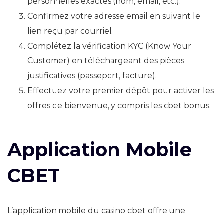
personnelles exactes (nom, email, etc.).
Confirmez votre adresse email en suivant le
lien reçu par courriel.
Complétez la vérification KYC (Know Your
Customer) en téléchargeant des pièces
justificatives (passeport, facture).
Effectuez votre premier dépôt pour activer les
offres de bienvenue, y compris les cbet bonus.
Application Mobile
CBET
L’application mobile du casino cbet offre une