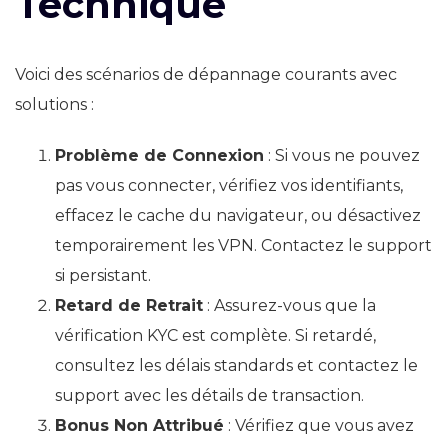
Technique
Voici des scénarios de dépannage courants avec
solutions :
Problème de Connexion
: Si vous ne pouvez
pas vous connecter, vérifiez vos identifiants,
effacez le cache du navigateur, ou désactivez
temporairement les VPN. Contactez le support
si persistant.
Retard de Retrait
: Assurez-vous que la
vérification KYC est complète. Si retardé,
consultez les délais standards et contactez le
support avec les détails de transaction.
Bonus Non Attribué
: Vérifiez que vous avez