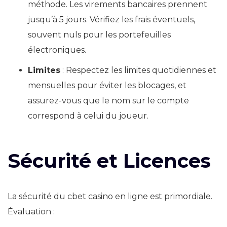
méthode. Les virements bancaires prennent
jusqu’à 5 jours. Vérifiez les frais éventuels,
souvent nuls pour les portefeuilles
électroniques.
Limites
: Respectez les limites quotidiennes et
mensuelles pour éviter les blocages, et
assurez-vous que le nom sur le compte
correspond à celui du joueur.
Sécurité et Licences
La sécurité du cbet casino en ligne est primordiale.
Évaluation :