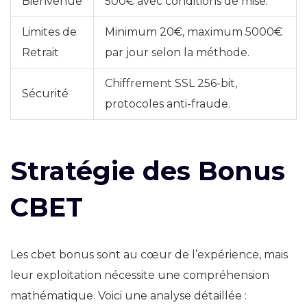
Bienvenue
500€ avec conditions de mise.
Limites de
Minimum 20€, maximum 5000€
Retrait
par jour selon la méthode.
Chiffrement SSL 256-bit,
Sécurité
protocoles anti-fraude.
Stratégie des Bonus
CBET
Les cbet bonus sont au cœur de l’expérience, mais
leur exploitation nécessite une compréhension
mathématique. Voici une analyse détaillée :