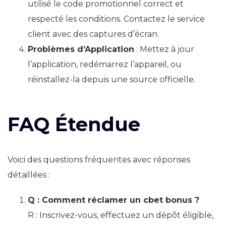
utilisé le code promotionnel correct et
respecté les conditions. Contactez le service
client avec des captures d’écran.
Problèmes d’Application
: Mettez à jour
l’application, redémarrez l’appareil, ou
réinstallez-la depuis une source officielle.
FAQ Étendue
Voici des questions fréquentes avec réponses
détaillées :
Q : Comment réclamer un cbet bonus ?
R : Inscrivez-vous, effectuez un dépôt éligible,