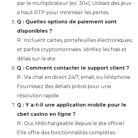
par le multiplicateur (ex: 30x). Utilisez des jeux
à haut RTP pour minimiser les pertes.
Q : Quelles options de paiement sont
disponibles ?
R : Incluent cartes, portefeuilles électroniques,
et parfois cryptomonnaies. Vérifiez les frais et
délais sur le site.
Q : Comment contacter le support client ?
R : Via chat en direct 24/7, email, ou téléphone.
Fournissez des détails précis pour une
résolution rapide.
Q : Y a-t-il une application mobile pour le
cbet casino en ligne ?
R : Oui, téléchargeable depuis le site officiel.
Elle offre des fonctionnalités complètes