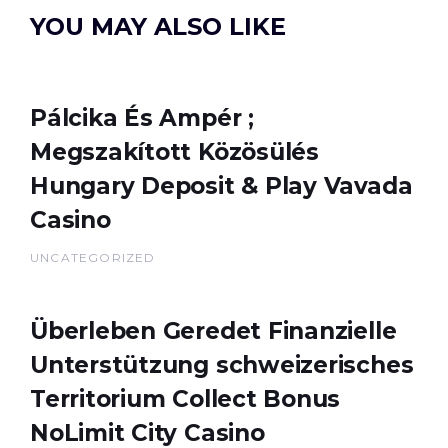
YOU MAY ALSO LIKE
Pálcika És Ampér ;
Megszakított Közösülés
Hungary Deposit & Play Vavada
Casino
UNCATEGORIZED
Überleben Geredet Finanzielle
Unterstützung schweizerisches
Territorium Collect Bonus
NoLimit City Casino