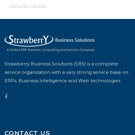
UNCATEGORIZED
Strawberry Business Solutions (SBS) is a complete
service organization with a very strong service base on
ERPs, Business Intelligence and Web technologies.
CONTACT US