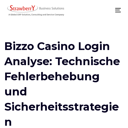
Skip
Skip
links
to
To
primary
nav
Post
navigation
navigation
Skip
Bizzo Casino Login
to
Analyse: Technische
content
Fehlerbehebung
und
Sicherheitsstrategie
n