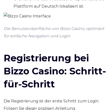
Plattform auf Deutsch lokalisiert ist.
Die Benutzeroberfläche von Bizzo Casino, optimiert
für einfache Navigation und Login.
Registrierung bei
Bizzo Casino: Schritt-
für-Schritt
Die Registrierung ist der erste Schritt zum Login.
Folgen Sie dieser präzisen Anleitung: