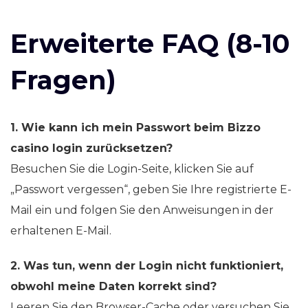
Erweiterte FAQ (8-10
Fragen)
1. Wie kann ich mein Passwort beim Bizzo
casino login zurücksetzen?
Besuchen Sie die Login-Seite, klicken Sie auf
„Passwort vergessen“, geben Sie Ihre registrierte E-
Mail ein und folgen Sie den Anweisungen in der
erhaltenen E-Mail.
2. Was tun, wenn der Login nicht funktioniert,
obwohl meine Daten korrekt sind?
Leeren Sie den Browser-Cache oder versuchen Sie