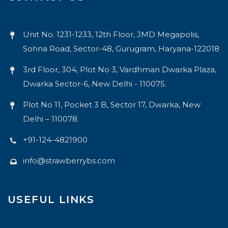
Unit No. 1231-1233, 12th Floor, JMD Megapolis,
Sohna Road, Sector-48, Gurugram, Haryana-122018
3rd Floor, 304, Plot No 3, Vardhman Dwarka Plaza,
Dwarka Sector-6, New Delhi - 110075.
Plot No 11, Pocket 3 B, Sector 17, Dwarka, New
Delhi – 110078.
+91-124-4821900
info@strawberrybs.com
USEFUL LINKS