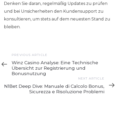
Denken Sie daran, regelmäßig Updates zu prüfen
und bei Unsicherheiten den Kundensupport zu
konsultieren, um stets auf dem neuesten Stand zu
bleiben.
Previous
PREVIOUS ARTICLE
Article
Winz Casino Analyse: Eine Technische
Übersicht zur Registrierung und
Bonusnutzung
Next
NEXT ARTICLE
Article
N1Bet Deep Dive: Manuale di Calcolo Bonus,
Sicurezza e Risoluzione Problemi