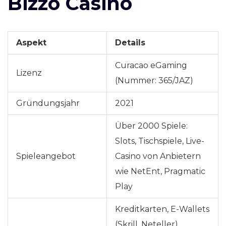
Bizzo Casino
Aspekt
Details
Curacao eGaming
Lizenz
(Nummer: 365/JAZ)
Gründungsjahr
2021
Über 2000 Spiele:
Slots, Tischspiele, Live-
Spieleangebot
Casino von Anbietern
wie NetEnt, Pragmatic
Play
Kreditkarten, E-Wallets
(Skrill, Neteller),