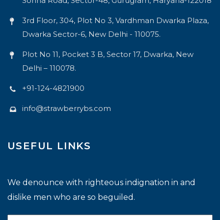
Sohna Road, Sector-48, Gurugram, Haryana-122018
3rd Floor, 304, Plot No 3, Vardhman Dwarka Plaza,
Dwarka Sector-6, New Delhi - 110075.
Plot No 11, Pocket 3 B, Sector 17, Dwarka, New
Delhi – 110078.
+91-124-4821900
info@strawberrybs.com
USEFUL LINKS
We denounce with righteous indignation in and
dislike men who are so beguiled.