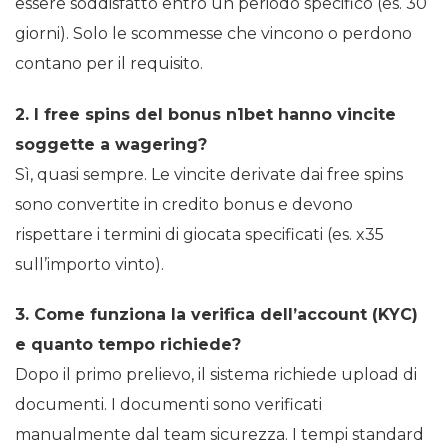
essere soddisfatto entro un periodo specifico (es. 30
giorni). Solo le scommesse che vincono o perdono
contano per il requisito.
2. I free spins del
bonus n1bet
hanno vincite
soggette a wagering?
Sì, quasi sempre. Le vincite derivate dai free spins
sono convertite in credito bonus e devono
rispettare i termini di giocata specificati (es. x35
sull’importo vinto).
3. Come funziona la verifica dell’account (KYC)
e quanto tempo richiede?
Dopo il primo prelievo, il sistema richiede upload di
documenti. I documenti sono verificati
manualmente dal team sicurezza. I tempi standard