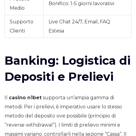
Bonifico: 1-5 giorni lavorativi
Medio
Supporto
Live Chat 24/7, Email, FAQ
Clienti
Estesa
Banking: Logistica di
Depositi e Prelievi
Il
casino n1bet
supporta un’ampia gamma di
metodi. Per i prelievi, è imperativo usare lo stesso
metodo del deposito ove possibile (principio di
“reverse withdrawal”). I limiti di prelievo minimi e
massimi variano: controllarli nella sezione “Cassa”. Il