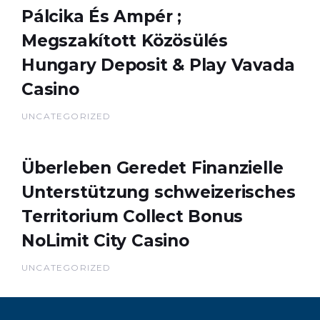
Pálcika És Ampér ;
Megszakított Közösülés
Hungary Deposit & Play Vavada
Casino
UNCATEGORIZED
Überleben Geredet Finanzielle
Unterstützung schweizerisches
Territorium Collect Bonus
NoLimit City Casino
UNCATEGORIZED