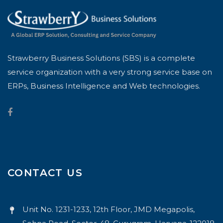
Strawberry Business Solutions (SBS) is a complete
service organization with a very strong service base on
ERPs, Business Intelligence and Web technologies.
CONTACT US
Unit No. 1231-1233, 12th Floor, JMD Megapolis,