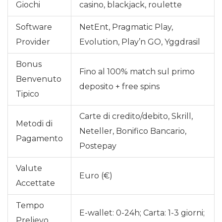
Giochi
casino, blackjack, roulette
Software
NetEnt, Pragmatic Play,
Provider
Evolution, Play’n GO, Yggdrasil
Bonus
Fino al 100% match sul primo
Benvenuto
deposito + free spins
Tipico
Carte di credito/debito, Skrill,
Metodi di
Neteller, Bonifico Bancario,
Pagamento
Postepay
Valute
Euro (€)
Accettate
Tempo
E-wallet: 0-24h; Carta: 1-3 giorni;
Prelievo