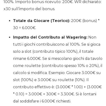
100%. Importo bonus ricevuto: 200€. WR dichiarato:
x30 sull’importo del bonus.
Totale da Giocare (Teorico):
200€ (bonus) *
30 = 6.000€.
Impatto del Contributo al Wagering:
Non
tutti i giochi contribuiscono al 100%. Se si gioca
solo a slot (contributo tipico 100%), il totale
rimane 6.000€. Se si mescolano giochi da tavolo
come roulette (contributo spesso 10% o 20%), il
calcolo si modifica. Esempio: Giocare 3.000€ su
slot (100%) e 3.000€ su roulette (10%). Il
contributo effettivo è: (3.000€ * 1.00) + (3.000€
* 0.10) = 3.000€ + 300€ = 3.300€. Si è lontani
dal soddisfare i 6.000€ richiesti.