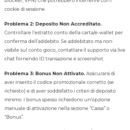
blocker, VPN) che potrebbero interferire con i
cookie di sessione.
Problema 2: Deposito Non Accreditato.
Controllare l’estratto conto della carta/e-wallet per
conferma dell’addebito. Se addebitato ma non
visibile sul conto gioco, contattare il supporto via live
chat fornendo ID transazione e screenshot.
Problema 3: Bonus Non Attivato.
Assicurarsi di
aver inserito il codice promozionale corretto (se
richiesto) e di aver soddisfatto i criteri di deposito
minimo. I bonus spesso richiedono un’opzione
manuale di attivazione nella sezione “Cassa” o
“Bonus”.