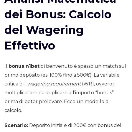
dei Bonus: Calcolo
del Wagering
Effettivo
Il
bonus n1bet
di benvenuto è spesso un match sul
primo deposito (es. 100% fino a 500€). La variabile
critica è il
wagering requirement
(WR), ovvero il
moltiplicatore da applicare all’importo “bonus”
prima di poter prelevare. Ecco un modello di
calcolo.
Scenario:
Deposito iniziale di 200€ con bonus del