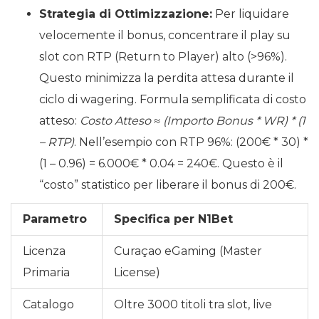
Strategia di Ottimizzazione:
Per liquidare
velocemente il bonus, concentrare il play su
slot con RTP (Return to Player) alto (>96%).
Questo minimizza la perdita attesa durante il
ciclo di wagering. Formula semplificata di costo
atteso:
Costo Atteso ≈ (Importo Bonus * WR) * (1
– RTP)
. Nell’esempio con RTP 96%: (200€ * 30) *
(1 – 0.96) = 6.000€ * 0.04 = 240€. Questo è il
“costo” statistico per liberare il bonus di 200€.
Parametro
Specifica per N1Bet
Licenza
Curaçao eGaming (Master
Primaria
License)
Catalogo
Oltre 3000 titoli tra slot, live