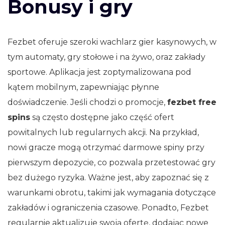
Bonusy i gry
Fezbet oferuje szeroki wachlarz gier kasynowych, w
tym automaty, gry stołowe i na żywo, oraz zakłady
sportowe. Aplikacja jest zoptymalizowana pod
kątem mobilnym, zapewniając płynne
doświadczenie. Jeśli chodzi o promocje,
fezbet free
spins
są często dostępne jako część ofert
powitalnych lub regularnych akcji. Na przykład,
nowi gracze mogą otrzymać darmowe spiny przy
pierwszym depozycie, co pozwala przetestować gry
bez dużego ryzyka. Ważne jest, aby zapoznać się z
warunkami obrotu, takimi jak wymagania dotyczące
zakładów i ograniczenia czasowe. Ponadto, Fezbet
regularnie aktualizuje swoją ofertę, dodając nowe