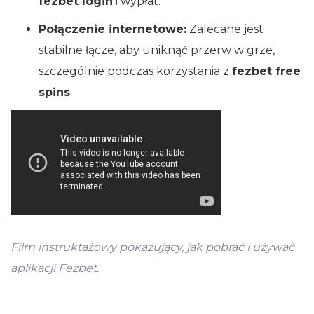
fezbet login
i wypłat.
Połączenie internetowe:
Zalecane jest
stabilne łącze, aby uniknąć przerw w grze,
szczególnie podczas korzystania z
fezbet free
spins
.
Film instruktażowy pokazujący, jak pobrać i używać
aplikacji Fezbet.