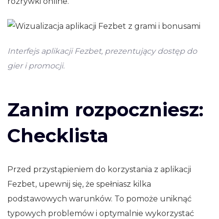
rozrywki online.
Interfejs aplikacji Fezbet, prezentujący dostęp do
gier i promocji.
Zanim rozpoczniesz:
Checklista
Przed przystąpieniem do korzystania z aplikacji
Fezbet, upewnij się, że spełniasz kilka
podstawowych warunków. To pomoże uniknąć
typowych problemów i optymalnie wykorzystać