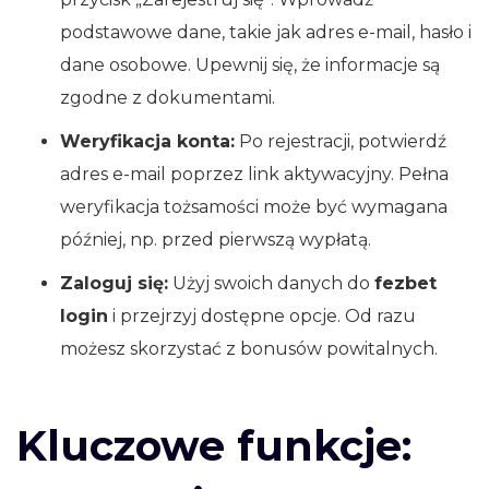
podstawowe dane, takie jak adres e-mail, hasło i
dane osobowe. Upewnij się, że informacje są
zgodne z dokumentami.
Weryfikacja konta:
Po rejestracji, potwierdź
adres e-mail poprzez link aktywacyjny. Pełna
weryfikacja tożsamości może być wymagana
później, np. przed pierwszą wypłatą.
Zaloguj się:
Użyj swoich danych do
fezbet
login
i przejrzyj dostępne opcje. Od razu
możesz skorzystać z bonusów powitalnych.
Kluczowe funkcje: