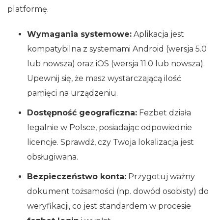
platformę.
Wymagania systemowe:
Aplikacja jest
kompatybilna z systemami Android (wersja 5.0
lub nowsza) oraz iOS (wersja 11.0 lub nowsza).
Upewnij się, że masz wystarczającą ilość
pamięci na urządzeniu.
Dostępność geograficzna:
Fezbet działa
legalnie w Polsce, posiadając odpowiednie
licencje. Sprawdź, czy Twoja lokalizacja jest
obsługiwana.
Bezpieczeństwo konta:
Przygotuj ważny
dokument tożsamości (np. dowód osobisty) do
weryfikacji, co jest standardem w procesie