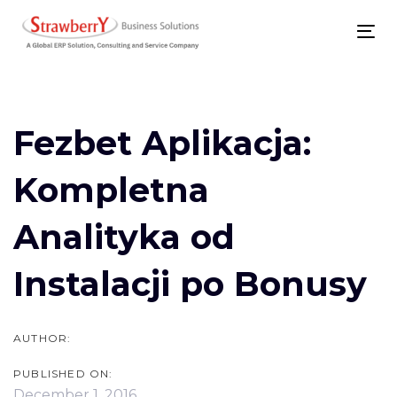
Skip
Skip
links
to
To
primary
nav
Post
navigation
navigation
Skip
Fezbet Aplikacja:
to
Kompletna
content
Analityka od
Instalacji po Bonusy
AUTHOR:
PUBLISHED ON:
December 1, 2016