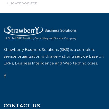
UNCATEGORIZED
Strawberry Business Solutions (SBS) is a complete
service organization with a very strong service base on
ERPs, Business Intelligence and Web technologies.
CONTACT US