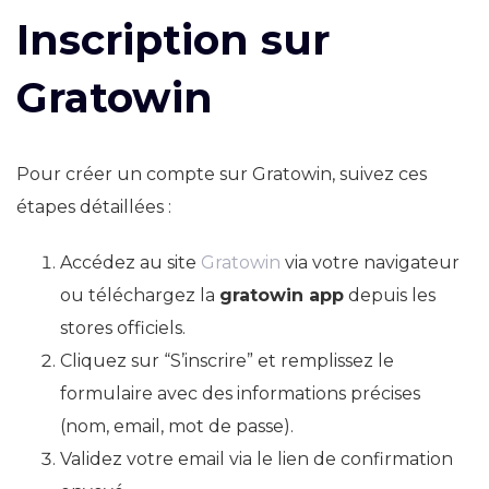
Inscription sur
Gratowin
Pour créer un compte sur Gratowin, suivez ces
étapes détaillées :
Accédez au site
Gratowin
via votre navigateur
ou téléchargez la
gratowin app
depuis les
stores officiels.
Cliquez sur “S’inscrire” et remplissez le
formulaire avec des informations précises
(nom, email, mot de passe).
Validez votre email via le lien de confirmation