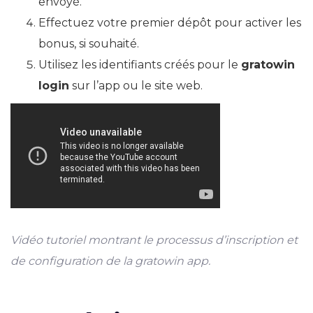
envoyé.
Effectuez votre premier dépôt pour activer les
bonus, si souhaité.
Utilisez les identifiants créés pour le
gratowin
login
sur l’app ou le site web.
Vidéo tutoriel montrant le processus d’inscription et
de configuration de la gratowin app.