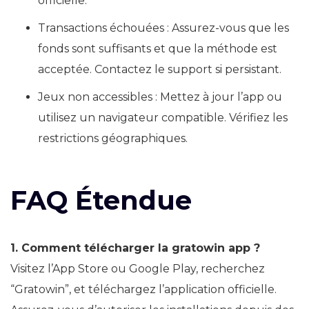
officielle.
Transactions échouées : Assurez-vous que les
fonds sont suffisants et que la méthode est
acceptée. Contactez le support si persistant.
Jeux non accessibles : Mettez à jour l’app ou
utilisez un navigateur compatible. Vérifiez les
restrictions géographiques.
FAQ Étendue
1. Comment télécharger la gratowin app ?
Visitez l’App Store ou Google Play, recherchez
“Gratowin”, et téléchargez l’application officielle.