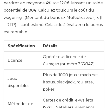
perdrez en moyenne 4% soit 120€, laissant un solde
potentiel de 80€. Calculez toujours le coût du
wagering : (Montant du bonus x Multiplicateur) x (1
– RTP) = coût estimé. Cela aide à évaluer si le bonus
est rentable.
Spécification
Détails
Opéré sous licence de
Licence
Curaçao (numéro 365/JAZ)
Plus de 1000 jeux : machines
Jeux
à sous, blackjack, roulette,
disponibles
poker
Cartes de crédit, e-wallets
Méthodes de
(Skrill, Neteller), virements