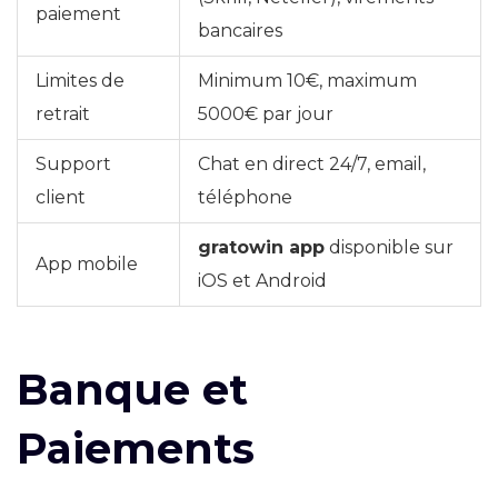
paiement
bancaires
Limites de
Minimum 10€, maximum
retrait
5000€ par jour
Support
Chat en direct 24/7, email,
client
téléphone
gratowin app
disponible sur
App mobile
iOS et Android
Banque et
Paiements