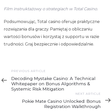
Film instruktażowy o strategiach w Total Casino.
Podsumowując, Total casino oferuje praktyczne
rozwiązania dla graczy. Pamiętaj o obliczaniu
wartości bonusów i korzystaj z supportu w razie
trudności. Graj bezpiecznie i odpowiedzialnie.
Previous
PREVIOUS ARTICLE
Article
Decoding Mystake Casino: A Technical
Whitepaper on Bonus Algorithms &
Systemic Risk Mitigation
Next
NEXT ARTICLE
Article
Pokie Mate Casino Unlocked: Bonus
Registration Walkthrough