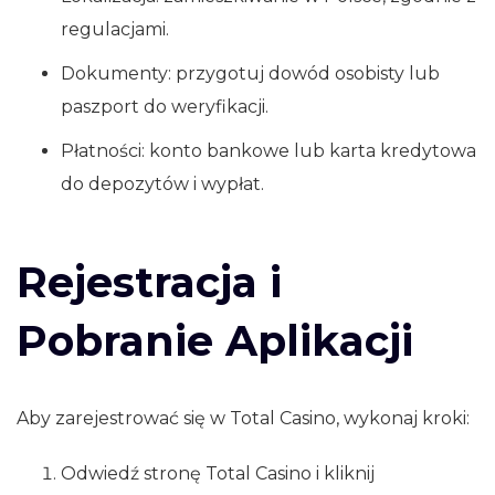
regulacjami.
Dokumenty: przygotuj dowód osobisty lub
paszport do weryfikacji.
Płatności: konto bankowe lub karta kredytowa
do depozytów i wypłat.
Rejestracja i
Pobranie Aplikacji
Aby zarejestrować się w Total Casino, wykonaj kroki:
Odwiedź stronę Total Casino i kliknij