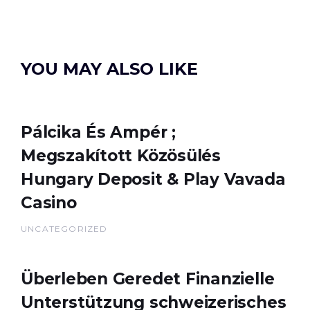
YOU MAY ALSO LIKE
Pálcika És Ampér ;
Megszakított Közösülés
Hungary Deposit & Play Vavada
Casino
UNCATEGORIZED
Überleben Geredet Finanzielle
Unterstützung schweizerisches