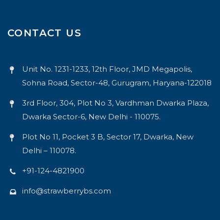
CONTACT US
Unit No. 1231-1233, 12th Floor, JMD Megapolis,
Sohna Road, Sector-48, Gurugram, Haryana-122018
3rd Floor, 304, Plot No 3, Vardhman Dwarka Plaza,
Dwarka Sector-6, New Delhi - 110075.
Plot No 11, Pocket 3 B, Sector 17, Dwarka, New
Delhi – 110078.
+91-124-4821900
info@strawberrybs.com