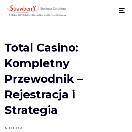
Skip
Skip
links
to
To
primary
nav
Post
navigation
navigation
Skip
Total Casino:
to
Kompletny
content
Przewodnik –
Rejestracja i
Strategia
AUTHOR: